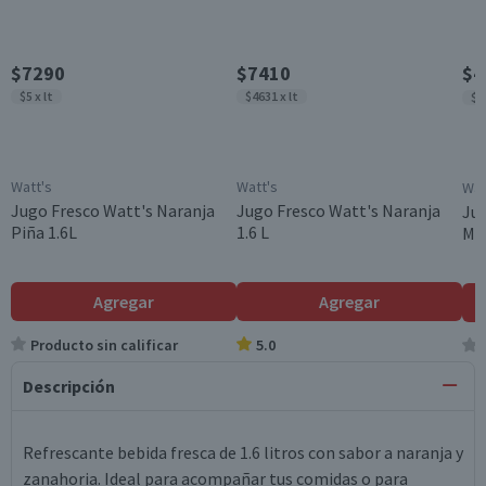
$7290
$7410
$4
$5 x lt
$4631 x lt
$2
Watt's
Watt's
Wat
Jugo Fresco Watt's Naranja
Jugo Fresco Watt's Naranja
Jug
Piña 1.6L
1.6 L
Mix
Agregar
Agregar
Producto sin calificar
5.0
Descripción
Refrescante bebida fresca de 1.6 litros con sabor a naranja y
zanahoria. Ideal para acompañar tus comidas o para