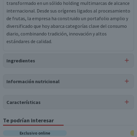
transformado en un sólido holding multimarcas de alcance
internacional. Desde sus orígenes ligados al procesamiento
de frutas, la empresa ha construido un portafolio amplio y
diversificado que hoy abarca categorías clave del consumo
diario, combinando tradición, innovación y altos
estándares de calidad.
Ingredientes
Ingredientes
Información nutricional
agua, concentrado de naranja, concentrado de zanahoria,
jugo concentrado de uva rectificado, vitamina c.
Tabla nutricional
Características
Valores
Por cada 1
Por cada 100g/ml
medios
porción
Tipo de Producto
Te podrían interesar
Jugos Frescos
Energía (kCal)
55
110
Exclusivo online
Almacenamiento