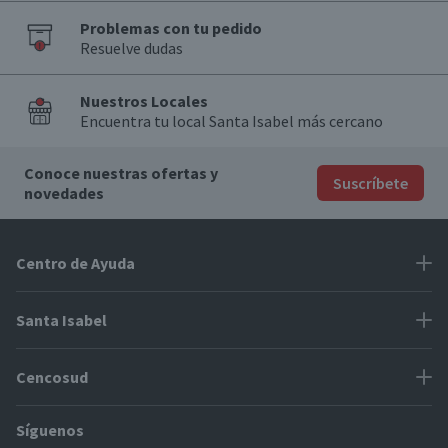
Problemas con tu pedido
Resuelve dudas
Nuestros Locales
Encuentra tu local Santa Isabel más cercano
Conoce nuestras ofertas y
Suscríbete
novedades
Centro de Ayuda
Problemas con tu pedido
Santa Isabel
Información de pago
Proveedores
Cencosud
Cómo modificar mis datos
Espacio Mypes
Modos de entrega y cobertura
Síguenos
Paris
Concursos