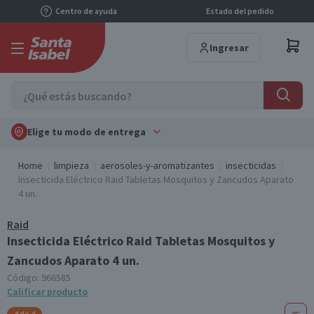
Centro de ayuda
Estado del pedido
Ingresar
Elige tu modo de entrega
Home
limpieza
aerosoles-y-aromatizantes
insecticidas
Insecticida Eléctrico Raid Tabletas Mosquitos y Zancudos Aparato
4 un.
Raid
Insecticida Eléctrico Raid Tabletas Mosquitos y
Zancudos Aparato 4 un.
Código:
966585
Calificar producto
4 de 4