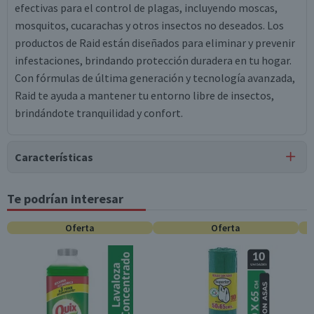
efectivas para el control de plagas, incluyendo moscas,
mosquitos, cucarachas y otros insectos no deseados. Los
productos de Raid están diseñados para eliminar y prevenir
infestaciones, brindando protección duradera en tu hogar.
Con fórmulas de última generación y tecnología avanzada,
Raid te ayuda a mantener tu entorno libre de insectos,
brindándote tranquilidad y confort.
Características
Tipo de Producto
Te podrían interesar
Insecticidas
Oferta
Oferta
Material
Metal
Dimensiones
13 x 5 x 17 cm
Contenido