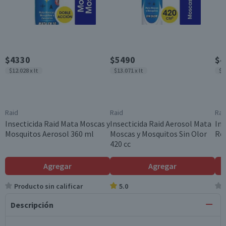
$4330
$5490
$4
$12.028 x lt
$13.071 x lt
$3
Raid
Raid
Rai
Insecticida Raid Mata Moscas y
Insecticida Raid Aerosol Mata
Ins
Mosquitos Aerosol 360 ml
Moscas y Mosquitos Sin Olor
Rep
420 cc
Agregar
Agregar
Producto sin calificar
5.0
Descripción