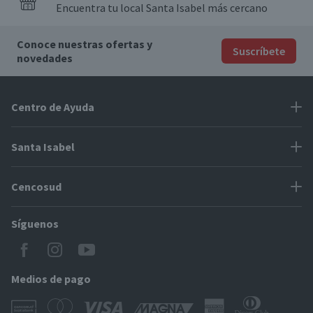
Encuentra tu local Santa Isabel más cercano
Conoce nuestras ofertas y
Suscríbete
novedades
Centro de Ayuda
Problemas con tu pedido
Santa Isabel
Información de pago
Proveedores
Cencosud
Cómo modificar mis datos
Espacio Mypes
Modos de entrega y cobertura
Síguenos
Paris
Concursos
Locales Santa Isabel
Jumbo
CyberDay
Cómo comprar en SantaIsabel.cl
Easy
Medios de pago
BlackFriday
Servicio al cliente
Tarjeta Cencosud Scotiabank
CencoBlack