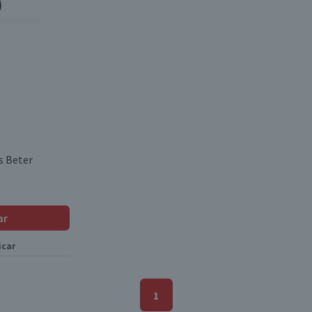
s Beter
ar
icar
1