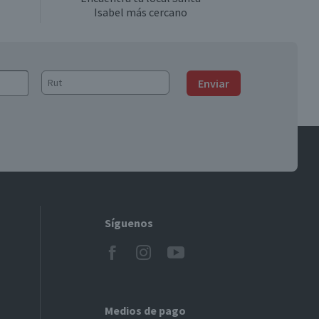
oductos como el cloro gel tienen un efecto
Isabel más cercano
uerzo? ¡Es lo que necesitas!
ductos antihongos de
Clorox
. ¡Serán tu salvación!
Enviar
versas superficies como pisos, repisas, la cocina,
anta Isabel!
superficies de tu vivienda. Lavanda silvestre, brisas
Síguenos
es siempre limpios y brillantes, es fundamental
Medios de pago