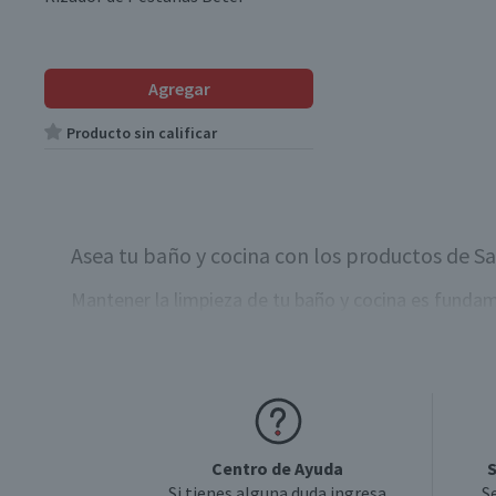
Agregar
Producto sin calificar
Asea tu baño y cocina con los productos de Sa
Mantener la limpieza de tu baño y cocina es fundame
espacios pulcros e higienizados!
¿Cómo limpio mi baño?
Para mantener tu ducha, lavamanos e inodoro libres
Preserva la salud de tu familia con los
limpiadores 
Centro de Ayuda
S
Si tienes alguna duda ingresa
S