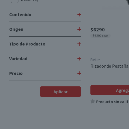
+
Contenido
+
Origen
$6290
1 unidad
(1)
$6290 x un
+
Tipo de Producto
Nacional
(1)
+
Variedad
Encrespadores Pestañas
(1)
Beter
Rizador de Pestaña
+
Precio
Rizadores
(1)
$6290
-
$6290
Agreg
Aplicar
Producto sin calif
Desde
Hasta