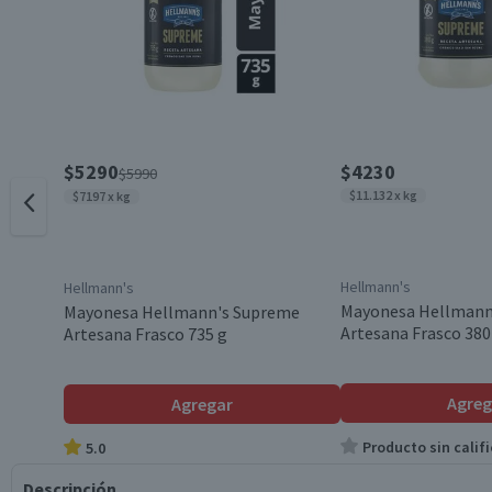
$5290
$4230
$5990
$11.132 x kg
$7197 x kg
Hellmann's
Hellmann's
Mayonesa Hellmann
Mayonesa Hellmann's Supreme
Artesana Frasco 380
Artesana Frasco 735 g
Agreg
Agregar
Producto sin califi
5.0
Descripción