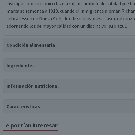
distingue por su icónico lazo azul, un símbolo de calidad que h
marca se remonta a 1913, cuando el inmigrante alemán Richar
delicatessen en Nueva York, donde su mayonesa casera alcanzó 
adornando los de mayor calidad con un distintivo lazo azul.
Condición alimentaria
Certificación
Ingredientes
Libre de
Gluten
Ingredientes
Información nutricional
agua, aceite vegetal de soya, aceite vegetal de maravilla, huev
sal, cloruro de potasio, ácido sórbico, goma xantán, ácido fósfo
Características
Te podrían interesar
Tabla nutricional
Tipo de Producto