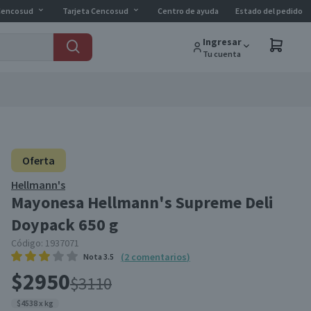
Cencosud
Tarjeta Cencosud
Centro de ayuda
Estado del pedido
Ingresar
Tu cuenta
Oferta
Hellmann's
Mayonesa Hellmann's Supreme Deli
Doypack 650 g
Código:
1937071
(
2
comentarios
)
Nota
3.5
$2950
$3110
$4538 x kg