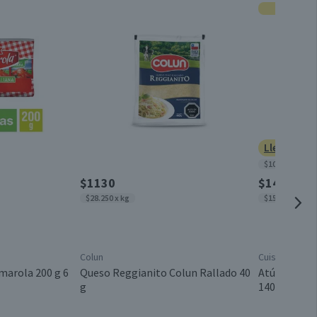
Por cada 1 porción
Unitario
44,5
0,1
Conservar en un lugar fresco y seco
4,7
0,7
Doypack
1,2
Lleva 3 po
$10.956 x kg
Chile
2,6
$1130
$1420
$28.250 x kg
$15.604 x kg
0
2,3
Colun
Cuisine & Co
0,8
marola 200 g 6
Queso Reggianito Colun Rallado 40
Atún Lomito
g
140 g neto
0,4
77,2