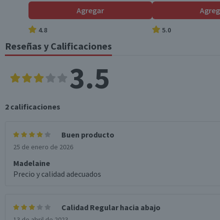
Agregar
Agreg
Fibra (g)
0,1
4.8
5.0
*Ingesta de referencia de un adulto promedio (8400 kj / 2000 kcal)
Reseñas y Calificaciones
3.5
2
calificaciones
Buen producto
25 de enero de 2026
Madelaine
Precio y calidad adecuados
Calidad Regular hacia abajo
13 de abril de 2023