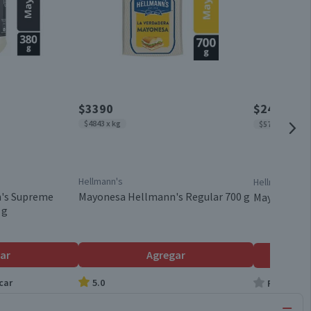
$3390
$2490
$307
$4843 x kg
$5791 x kg
Hellmann's
Hellmann's
's Supreme
Mayonesa Hellmann's Regular 700 g
Mayonesa He
 g
ar
Agregar
car
5.0
Producto s