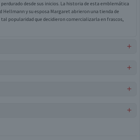
a perdurado desde sus inicios. La historia de esta emblemática
d Hellmann y su esposa Margaret abrieron una tienda de
tal popularidad que decidieron comercializarla en frascos,
o pasteurizado, almidón modificado de maíz, azúcar, vinagre,
rico, saborizante natural, edta disódico cálcico.
Mayonesa