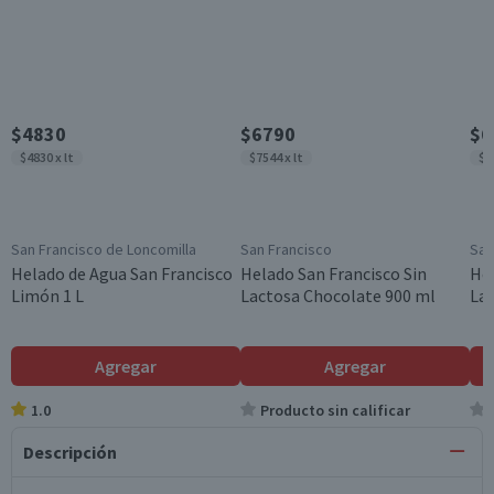
$4830
$6790
$6
$4830 x lt
$7544 x lt
$7
San Francisco de Loncomilla
San Francisco
San
Helado de Agua San Francisco
Helado San Francisco Sin
Hel
Limón 1 L
Lactosa Chocolate 900 ml
Lac
Agregar
Agregar
1.0
Producto sin calificar
Descripción