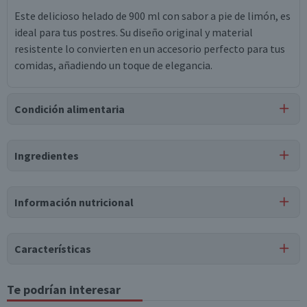
Este delicioso helado de 900 ml con sabor a pie de limón, es
ideal para tus postres. Su diseño original y material
resistente lo convierten en un accesorio perfecto para tus
comidas, añadiendo un toque de elegancia.
Condición alimentaria
Certificación
Ingredientes
Libre de
Libre de
Mariscos
Peces
y Crustáceos
Ingredientes
Información nutricional
leche fluida natural entera, azúcar, crema de leche (16%),
leche fluida natural semidescremada, leche entera
reconstituida, mantequilla, jarabe de glucosa, leche
Características
descremada en polvo, harina de trigo, jugo concentrado de
limón, agua, clara de huevo pasteurizada, albúmina de
Tipo de Producto
Te podrían interesar
Tabla nutricional
huevo, yema de huevo pasteurizada, mono y diglicéridos de
Helados de Leche