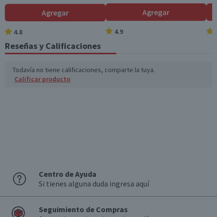
Hidratos de Carbon
22,4
22,4
Agregar
Agregar
o disponibles (g)
4.9
4.8
Azúcares totales
21
21
(g)
Reseñas y Calificaciones
Sodio (mg)
52
52
Todavía no tiene calificaciones, comparte la tuya.
Calificar producto
*Ingesta de referencia de un adulto promedio (8400 kj / 2000 kcal)
Centro de Ayuda
Si tienes alguna duda ingresa aquí
Seguimiento de Compras