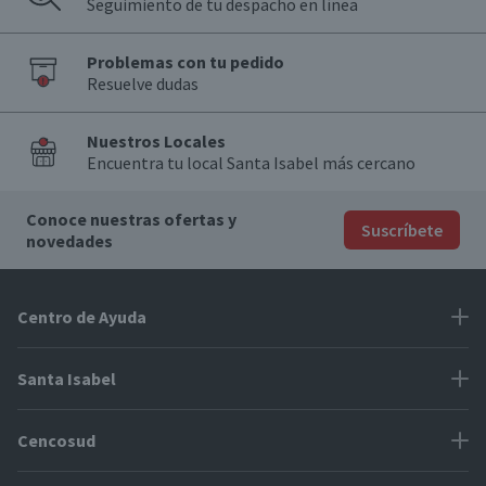
Seguimiento de tu despacho en línea
Problemas con tu pedido
Resuelve dudas
Nuestros Locales
Encuentra tu local Santa Isabel más cercano
Conoce nuestras ofertas y
Suscríbete
novedades
Centro de Ayuda
Problemas con tu pedido
Santa Isabel
Información de pago
Proveedores
Cencosud
Cómo modificar mis datos
Espacio Mypes