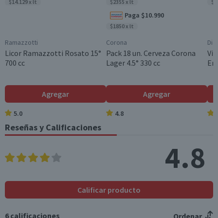
Válida hasta su fecha de caducidad
$14.129 x lt
$2355 x lt
$6
Paga $10.990
$1850 x lt
Ramazzotti
Corona
Dia
Licor Ramazzotti Rosato 15°
Pack 18 un. Cerveza Corona
Vin
700 cc
Lager 4.5° 330 cc
En
Agregar
Agregar
5.0
4.8
Reseñas y Calificaciones
4.8
Calificar producto
6
calificaciones
Ordenar