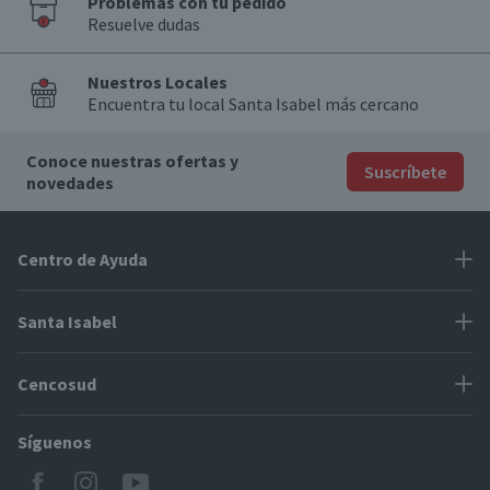
Problemas con tu pedido
Resuelve dudas
Nuestros Locales
Encuentra tu local Santa Isabel más cercano
Conoce nuestras ofertas y
Suscríbete
novedades
Centro de Ayuda
Problemas con tu pedido
Santa Isabel
Información de pago
Proveedores
Cencosud
Cómo modificar mis datos
Espacio Mypes
Modos de entrega y cobertura
Síguenos
Paris
Concursos
Locales Santa Isabel
Jumbo