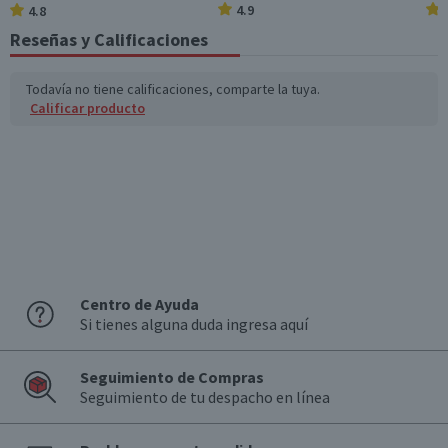
4.9
4.8
Azúcares totales
34,1
12,3
(g)
Reseñas y Calificaciones
Sodio (mg)
201,1
72,4
Todavía no tiene calificaciones, comparte la tuya.
Calificar producto
*Ingesta de referencia de un adulto promedio (8400 kj / 2000 kcal)
Centro de Ayuda
Si tienes alguna duda ingresa aquí
Seguimiento de Compras
Seguimiento de tu despacho en línea