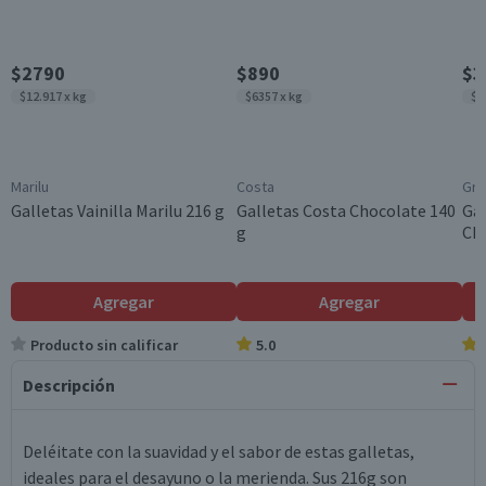
$2790
$890
$3
$12.917 x kg
$6357 x kg
$6
Marilu
Costa
Gri
Galletas Vainilla Marilu 216 g
Galletas Costa Chocolate 140
Gal
g
Cho
Agregar
Agregar
Producto sin calificar
5.0
Descripción
Deléitate con la suavidad y el sabor de estas galletas,
ideales para el desayuno o la merienda. Sus 216g son