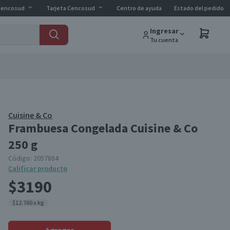
Cencosud
Tarjeta Cencosud
Centro de ayuda
Estado del pedido
Ingresar
Tu cuenta
Cuisine & Co
Frambuesa Congelada Cuisine & Co
250 g
Código:
2057884
Calificar producto
$3190
$12.760 x kg