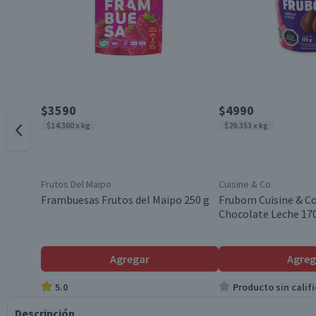
$3590
$4990
$14.360 x kg
$29.353 x kg
Frutos Del Maipo
Cuisine & Co
Frambuesas Frutos del Maipo 250 g
Frubom Cuisine & Co
Chocolate Leche 17
Agregar
Agreg
5.0
Producto sin califi
Descripción