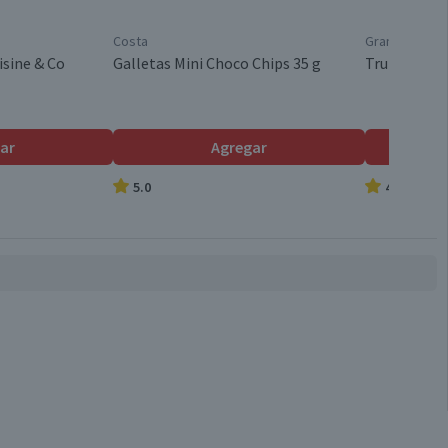
Costa
Granel
isine & Co
Galletas Mini Choco Chips 35 g
Trutro Ente
ar
Agregar
5.0
4.7