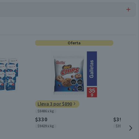
Frambuesas
Oferta
Válida hasta su fecha de caducidad
Lleva 3 por $890
$8486 x kg
$330
$3990
$9429 x kg
$3990 x kg