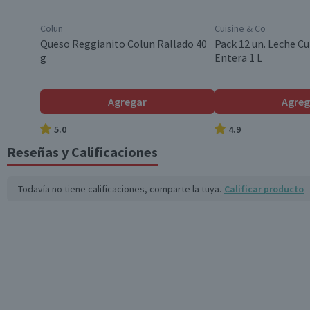
Colun
Cuisine & Co
Queso Reggianito Colun Rallado 40
Pack 12 un. Leche Cu
g
Entera 1 L
Agregar
Agreg
5.0
4.9
Reseñas y Calificaciones
Todavía no tiene calificaciones, comparte la tuya.
Calificar producto