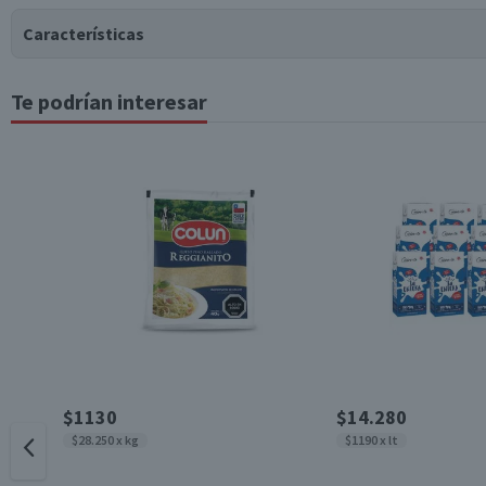
Características
Te podrían interesar
Tipo de Producto
Garantía Mínima Legal
$1130
$14.280
$28.250 x kg
$1190 x lt