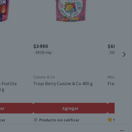
$3490
$6030
$8725 x kg
$15.075 x kg
Cuisine & Co
Minuto Verde
 Frutilla
Tropi Berry Cuisine & Co 400 g
Frambuesas 
0 g
ar
Agregar
car
Producto sin calificar
5.0