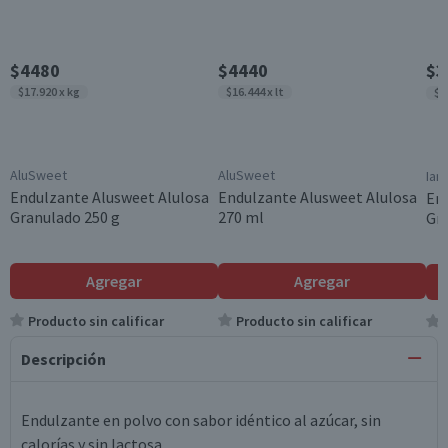
$4480
$4440
$3
$17.920 x kg
$16.444 x lt
$1
AluSweet
AluSweet
Ian
Endulzante Alusweet Alulosa
Endulzante Alusweet Alulosa
End
Granulado 250 g
270 ml
Gra
Agregar
Agregar
Producto sin calificar
Producto sin calificar
Descripción
Endulzante en polvo con sabor idéntico al azúcar, sin
calorías y sin lactosa.