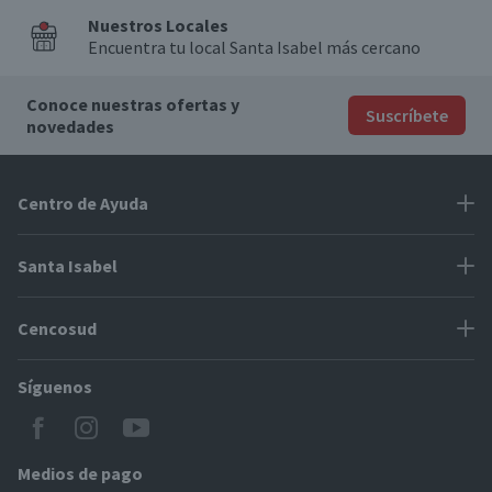
Nuestros Locales
Encuentra tu local Santa Isabel más cercano
Conoce nuestras ofertas y
Suscríbete
novedades
Centro de Ayuda
Problemas con tu pedido
Santa Isabel
Información de pago
Proveedores
Cencosud
Cómo modificar mis datos
Espacio Mypes
Modos de entrega y cobertura
Síguenos
Paris
Concursos
Locales Santa Isabel
Jumbo
CyberDay
Cómo comprar en SantaIsabel.cl
Easy
Medios de pago
BlackFriday