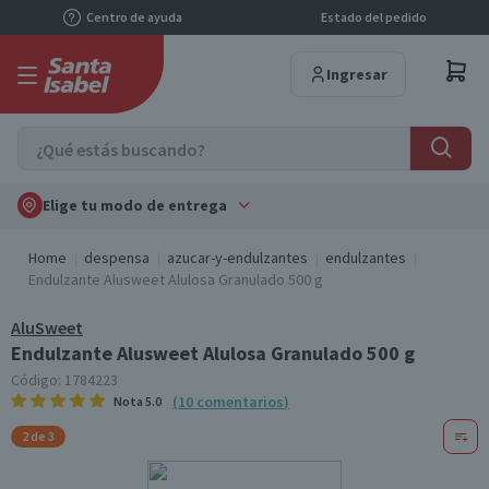
Centro de ayuda
Estado del pedido
Ingresar
Elige tu modo de entrega
Home
despensa
azucar-y-endulzantes
endulzantes
Endulzante Alusweet Alulosa Granulado 500 g
AluSweet
Endulzante Alusweet Alulosa Granulado 500 g
Código:
1784223
(
10
comentarios
)
Nota
5.0
2 de 3