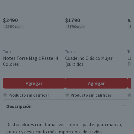
$2490
$1790
$3
$2490 x un
$1790 x un
$3
Torre
Torre
Tor
Notes Torre Magic Pastel 4
Cuaderno Clásico Mujer
Láp
Colores
(surtido)
Tr
Agregar
Agregar
Producto sin calificar
Producto sin calificar
Descripción
Destacadores con llamativos colores pastel para marcar,
anotar y destacar lo más importante de tu vida