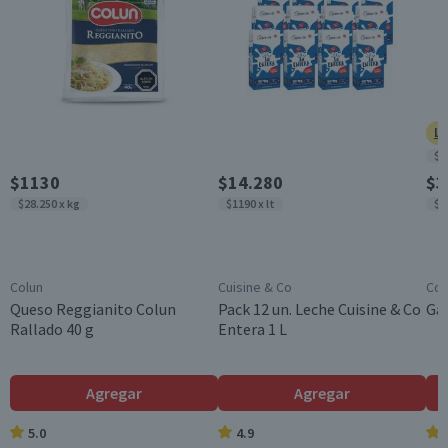
Unitario
Garantía Mínima Legal
6 meses, a partir de la entrega del producto
Ll
$8
$1130
$14.280
$3
$28.250 x kg
$1190 x lt
$9
Colun
Cuisine & Co
Cos
Queso Reggianito Colun
Pack 12 un. Leche Cuisine & Co
Gal
Rallado 40 g
Entera 1 L
Agregar
Agregar
5.0
4.9