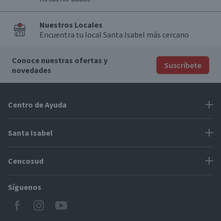
Nuestros Locales
Encuentra tu local Santa Isabel más cercano
Conoce nuestras ofertas y
Suscríbete
novedades
Centro de Ayuda
Problemas con tu pedido
Santa Isabel
Información de pago
Proveedores
Cencosud
Cómo modificar mis datos
Espacio Mypes
Modos de entrega y cobertura
Síguenos
Paris
Concursos
Locales Santa Isabel
Jumbo
CyberDay
Cómo comprar en SantaIsabel.cl