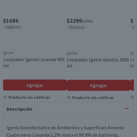
$1680
$2290
$1
$2930
$1867 x lt
$1
$1272 x lt
Igenix
Ige
Igenix
Limpiador Igenix Lavanda 900
Lim
Limpiador Igenix Vainilla 1800
ml
ml
ml
Agregar
Agregar
Producto sin calificar
Producto sin calificar
Descripción
Igenix Desinfectante de Ambientes y Superficies Amonio
Cuaternario Lavanda 1,2% mata el 99,9% de bacterias,