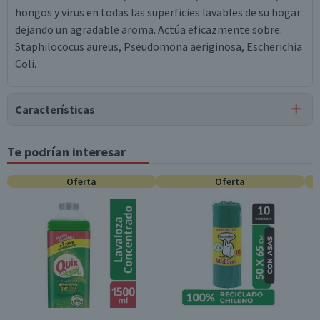
hongos y virus en todas las superficies lavables de su hogar
dejando un agradable aroma. Actúa eficazmente sobre:
Staphilococus aureus, Pseudomona aeriginosa, Escherichia
Coli.
Características
Tipo de Producto
Te podrían interesar
Desinfectantes
Oferta
Oferta
Contenido
500 ml
Garantía Mínima Legal
Válida hasta su fecha de caducidad