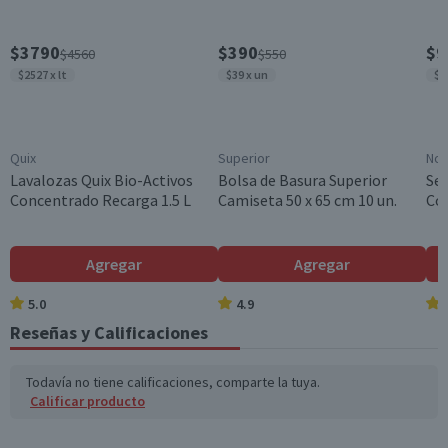
$3790
$390
$9
$4560
$550
$2527 x lt
$39 x un
$7
Quix
Superior
No
Lavalozas Quix Bio-Activos
Bolsa de Basura Superior
Ser
Concentrado Recarga 1.5 L
Camiseta 50 x 65 cm 10 un.
Cóc
Agregar
Agregar
5.0
4.9
Reseñas y Calificaciones
Todavía no tiene calificaciones, comparte la tuya.
Calificar producto