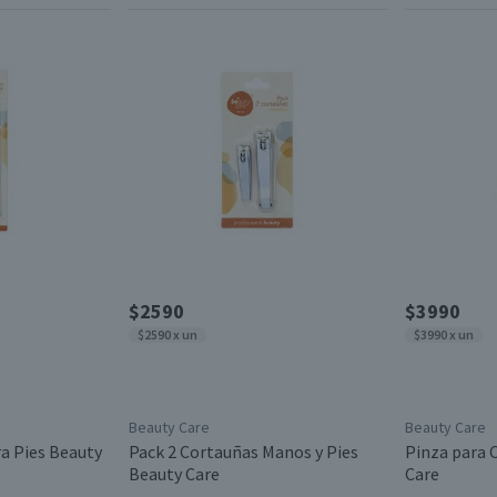
$2590
$3990
$2590 x un
$3990 x un
Beauty Care
Beauty Care
ra Pies Beauty
Pack 2 Cortauñas Manos y Pies
Pinza para C
Beauty Care
Care