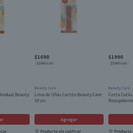
$1690
$1990
$1690 x un
$1990 x un
Beauty Care
Beauty Care
dividual Beauty
Lima de Uñas Cartón Beauty Care
Corta Cutíc
10 un.
Repujadore
ar
Agregar
icar
Producto sin calificar
Producto s