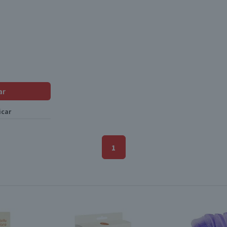
ar
icar
1