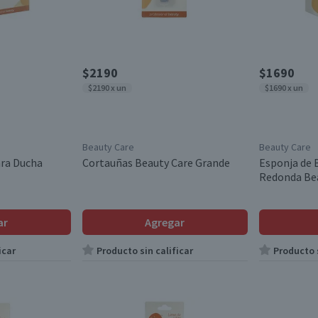
$2190
$1690
$2190 x un
$1690 x un
Beauty Care
Beauty Care
ara Ducha
Cortauñas Beauty Care Grande
Esponja de 
Redonda Be
ar
Agregar
icar
Producto sin calificar
Producto s