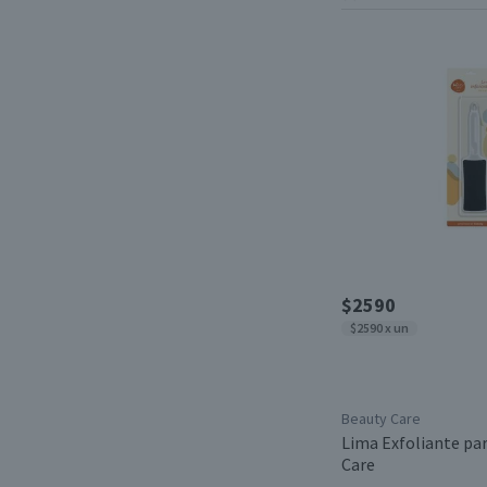
$2590
$2590 x un
Beauty Care
Lima Exfoliante pa
Care