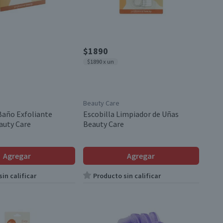
$1890
$1890 x un
Beauty Care
Baño Exfoliante
Escobilla Limpiador de Uñas
auty Care
Beauty Care
Agregar
Agregar
in calificar
Producto sin calificar