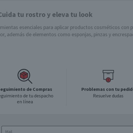
Cuida tu rostro y eleva tu look
mientas esenciales para aplicar productos cosméticos con pr
ubor, además de elementos como esponjas, pinzas y encrespa
s?
orios de
maquillaje
para tu cosmetiquero. Estos son algunos
orrectores, brindan un acabado uniforme y natural.
ombras pueden cubrir gran parte de tus necesidades.
 definidas y pulidas.
eguimiento de Compras
Problemas con tu pedid
tes de aplicar la máscara.
eguimiento de tu despacho
Resuelve dudas
talles precisos.
en línea
 de tus uñas, además de que las
limas de uñas
aportan resi
 sus funciones?
r productos de manera controlada. Su variedad permite adap