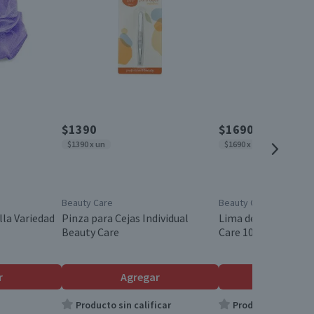
$1390
$1690
$1390 x un
$1690 x un
Beauty Care
Beauty Care
la Variedad
Pinza para Cejas Individual
Lima de Uñas Cartó
Beauty Care
Care 10 un.
r
Agregar
Agrega
Producto sin calificar
Producto sin calif