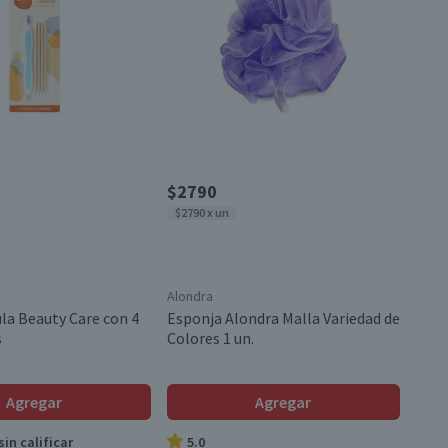
$2790
$2790 x un
Alondra
ula Beauty Care con 4
Esponja Alondra Malla Variedad de
s
Colores 1 un.
Agregar
Agregar
in calificar
5.0