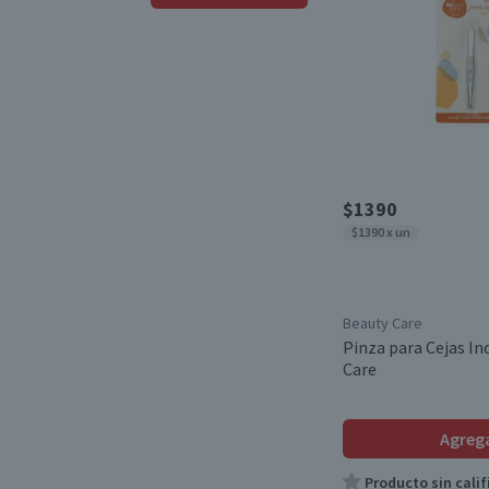
Set de Manicure
(2)
Desde
Hasta
Aplicadores y Esponjas
(1)
$1390
$1390 x un
Beauty Care
Pinza para Cejas In
Care
Agreg
Producto sin calif