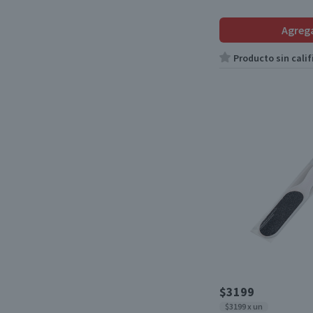
Agreg
Producto sin calif
$3199
$3199 x un