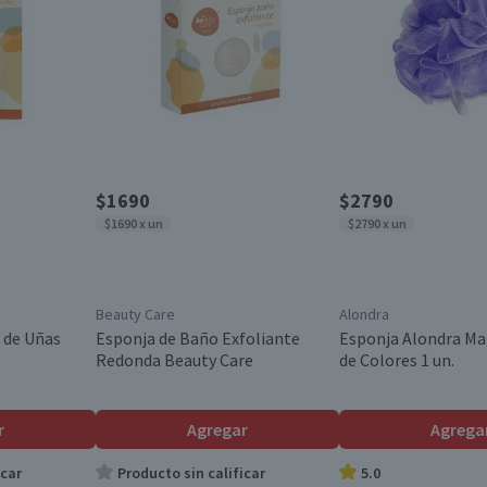
$1690
$2790
$1690 x un
$2790 x un
Beauty Care
Alondra
 de Uñas
Esponja de Baño Exfoliante
Esponja Alondra Mal
Redonda Beauty Care
de Colores 1 un.
r
Agregar
Agrega
icar
Producto sin calificar
5.0