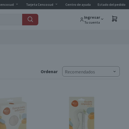
Cencosud
Tarjeta Cencosud
Centro de ayuda
Estado del pedido
Ingresar
Tu cuenta
Ordenar
Recomendados