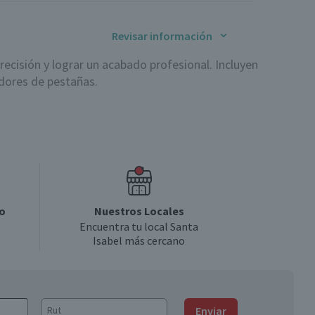
Revisar información
ecisión y lograr un acabado profesional. Incluyen
dores de pestañas.
 de los esenciales:
o
Nuestros Locales
Encuentra tu local Santa
Isabel más cercano
stencia y forma.
tarse a diferentes texturas y áreas del rostro.
Enviar