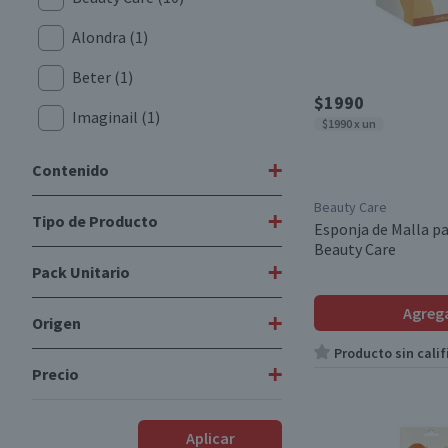
Alondra
(1)
Beter
(1)
$1990
Imaginail
(1)
$1990 x un
+
Contenido
Beauty Care
+
Tipo de Producto
1 unidad
(11)
Esponja de Malla p
Beauty Care
10 unidades
(1)
+
Pack Unitario
Esponjas y Guantes Baño
(2)
2 unidades
(1)
Agreg
Cortauñas
(1)
+
Origen
Pack
(1)
Producto sin calif
Escobillas
(1)
Unitario
(9)
+
Precio
Importado
(13)
Pinzas
(3)
$1390
-
$5690
Limas de Uñas
(3)
Aplicar