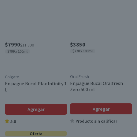
$7990
$3850
$11.390
$770 x 100ml
$799 x 100ml
Oral Fresh
Colgate
Enjuague Bucal Oralfresh
Enjuague Bucal Plax Infinity 1
Zero 500 ml
L
Agregar
Agregar
Producto sin calificar
5.0
Oferta