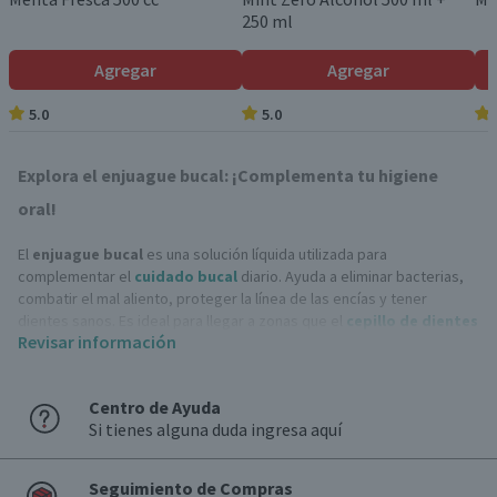
250 ml
Agregar
Agregar
5.0
5.0
Explora el enjuague bucal: ¡Complementa tu higiene
oral!
El
enjuague bucal
es una solución líquida utilizada para
complementar el
cuidado bucal
diario. Ayuda a eliminar bacterias,
combatir el mal aliento, proteger la línea de las encías y tener
dientes sanos. Es ideal para llegar a zonas que el
cepillo de dientes
Revisar información
no puede alcanzar.
Tipos de enjuague bucal
Centro de Ayuda
El
enjuague bucal
es un complemento esencial para mantener la
Si tienes alguna duda ingresa aquí
salud bucal y evitar enfermedad de las encías. Existen varios tipos
diseñados para cubrir distintas necesidades. Entre ellos se
encuentran:
Seguimiento de Compras