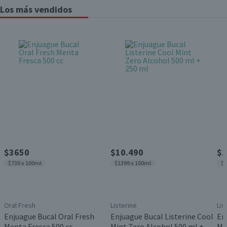
Los más vendidos
$3650
$10.490
$1
$730 x 100ml
$1399 x 100ml
$1
Oral Fresh
Listerine
Lis
Enjuague Bucal Oral Fresh
Enjuague Bucal Listerine Cool
En
Menta Fresca 500 cc
Mint Zero Alcohol 500 ml +
Mi