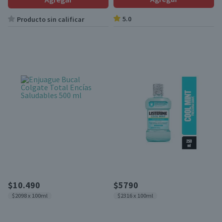
5.0
Producto sin calificar
$10.490
$5790
$2098 x 100ml
$2316 x 100ml