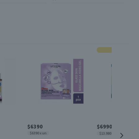
Oferta
$6390
$6990
$7990
$6390 x un
$13.980 x 100ml