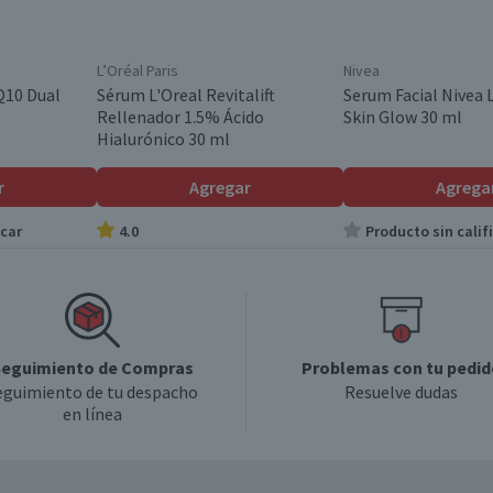
L’Oréal Paris
Nivea
Q10 Dual
Sérum L'Oreal Revitalift
Serum Facial Nivea
Rellenador 1.5% Ácido
Skin Glow 30 ml
Hialurónico 30 ml
r
Agregar
Agrega
icar
4.0
Producto sin calif
eguimiento de Compras
Problemas con tu pedid
eguimiento de tu despacho
Resuelve dudas
en línea