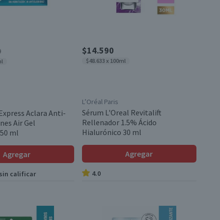
$14.590
0
$48.633 x 100ml
ml
L’Oréal Paris
Sérum L'Oreal Revitalift
Express Aclara Anti-
Rellenador 1.5% Ácido
nes Air Gel
Hialurónico 30 ml
 50 ml
Agregar
Agregar
4.0
in calificar