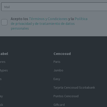
Acepto los
Términos y Condiciones
y la
Política
de privacidad y de tratamiento de datos
personales
sabel
Cencosud
ores
Paris
Mypes
Jumbo
s
Easy
y
Tarjeta Cencosud Scotiabank
ay
Puntos Cencosud
ck
Giftcard