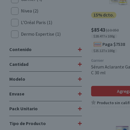
Nivea
(2)
15% dcto.
L’Oréal Paris
(1)
$8543
$10.050
Dermo Expertise
(1)
$28.477 x 100g
Paga $7538
+
Contenido
$25.127 x 100g
Garnier
+
Cantidad
1 unidad
(2)
Sérum Aclarante Ga
C 30 ml
25g
(1)
+
Modelo
1 Unidad
(2)
30 ml
(3)
Agreg
+
Envase
Q10
(1)
30 ml
(1)
Producto sin calif
+
Pack Unitario
Plástico
(1)
50 ml
(1)
+
Tipo de Producto
Unitario
(3)