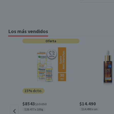
Los más vendidos
Oferta
15% dcto.
$8543
$14.490
$10.050
$14.490 x un
$28.477 x 100g