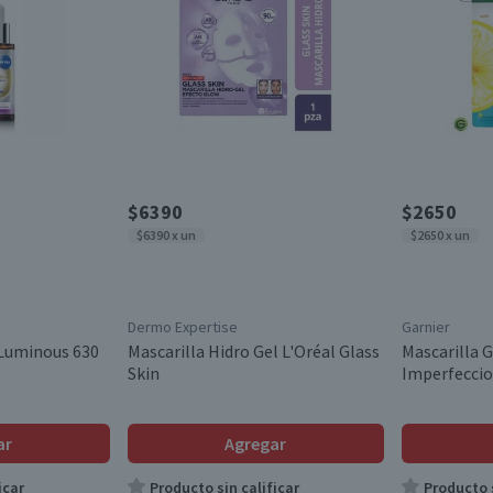
$6390
$2650
$6390 x un
$2650 x un
Dermo Expertise
Garnier
 Luminous 630
Mascarilla Hidro Gel L'Oréal Glass
Mascarilla G
Skin
Imperfeccio
ar
Agregar
icar
Producto sin calificar
Producto s