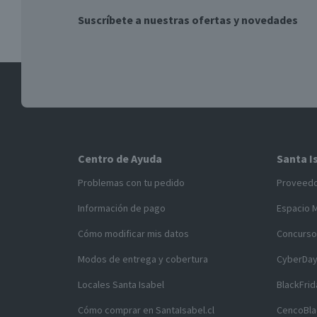
Suscríbete a nuestras ofertas y novedades
Centro de Ayuda
Santa I
Problemas con tu pedido
Proveed
Información de pago
Espacio 
Cómo modificar mis datos
Concurso
Modos de entrega y cobertura
CyberDa
Locales Santa Isabel
BlackFrid
Cómo comprar en SantaIsabel.cl
CencoBla