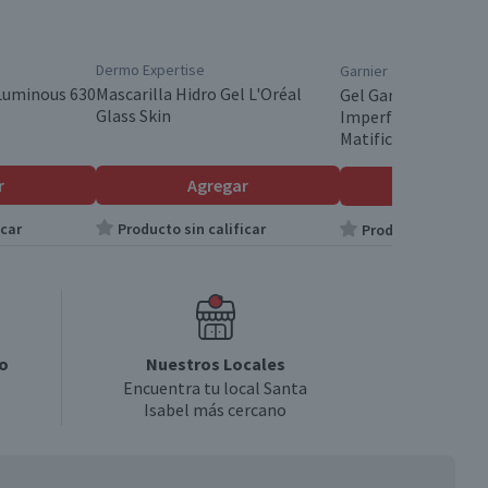
Dermo Expertise
Garnier
 Luminous 630
Mascarilla Hidro Gel L'Oréal
Gel Garnier Express 
Glass Skin
Imperfecciones Air 
Matificante 50 ml
r
Agregar
Agrega
icar
Producto sin calificar
Producto sin calif
o
Nuestros Locales
Encuentra tu local Santa
Isabel más cercano