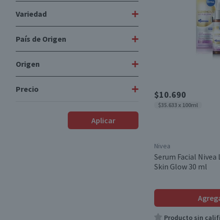
+
Variedad
Aceites y Serums
(4)
Cremas Faciales
(1)
+
País de Origen
Cuidado Facial
(1)
Mascarillas Faciales
(3)
+
Origen
México
(3)
Polonia
(2)
+
Precio
Importado
(6)
$10.690
$35.633 x 100ml
Nacional
(2)
$2650
-
$14.590
Aplicar
Nivea
Desde
Hasta
Serum Facial Nivea
Skin Glow 30 ml
Agreg
Producto sin calif