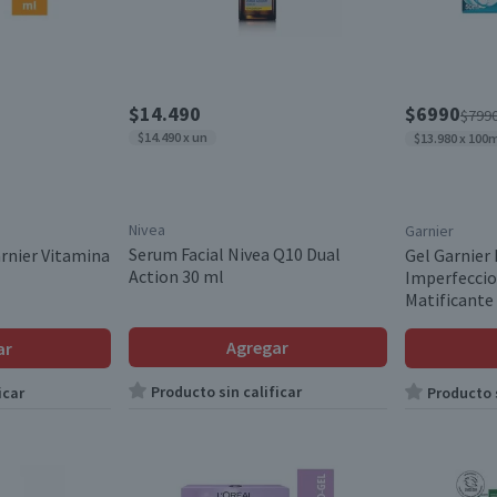
$14.490
$6990
$799
$14.490 x un
$13.980 x 100
Nivea
Garnier
Serum Facial Nivea Q10 Dual
rnier Vitamina
Gel Garnier 
Action 30 ml
Imperfeccio
Matificante
Agregar
ar
Producto sin calificar
icar
Producto s