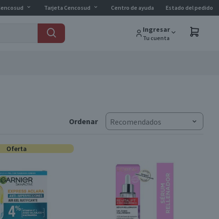
Cencosud
Tarjeta Cencosud
Centro de ayuda
Estado del pedido
Ingresar
Tu cuenta
Ordenar
Recomendados
Oferta