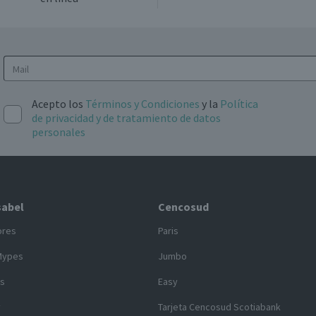
Acepto los
Términos y Condiciones
y la
Política
de privacidad y de tratamiento de datos
personales
sabel
Cencosud
ores
Paris
Mypes
Jumbo
s
Easy
y
Tarjeta Cencosud Scotiabank