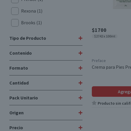
Rexona
(1)
Brooks
(1)
$1700
+
$2742 x 100ml
Tipo de Producto
+
Contenido
Cremas de Tratamiento
(1)
Preface
Talcos para Pies
(1)
+
Crema para Pies Pr
Formato
120 g
(1)
Desodorantes
(1)
50 g
(1)
+
Cantidad
Talco
(1)
Agreg
+
Pack Unitario
1 Unidad
(1)
Producto sin calif
+
Origen
Unitario
(1)
+
Precio
Nacional
(2)