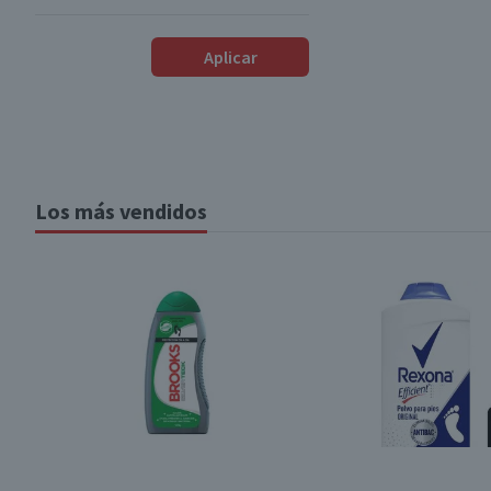
Importado
(1)
$1700
-
$5790
Aplicar
Desde
Hasta
Los más vendidos