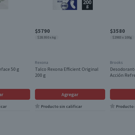
$5790
$3580
$28.950 x kg
$2983 x 100g
Rexona
Brooks
eface 50 g
Talco Rexona Efficient Original
Desodorante
200 g
Acción Refr
ar
Agregar
icar
Producto sin calificar
Producto s