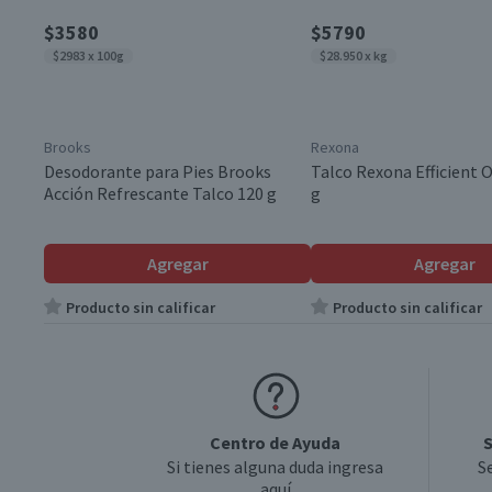
$3580
$5790
$2983 x 100g
$28.950 x kg
Brooks
Rexona
Desodorante para Pies Brooks
Talco Rexona Efficient O
Acción Refrescante Talco 120 g
g
Agregar
Agregar
Producto sin calificar
Producto sin calificar
Centro de Ayuda
S
Si tienes alguna duda ingresa
S
aquí