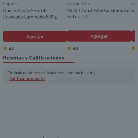
Cuisine & Co
Cos
Soprole
Grasas trans (g)
1,3
0,3
Pack 12 un. Leche Cuisine & Co
Gal
Queso Gauda Soprole
Entera 1 L
Envasado Laminado 500 g
Colesterol (mg)
77
19,3
Hidratos de Carbon
5,1
1,3
Agregar
Agregar
o disponibles (g)
4.9
4.8
Azúcares totales
3,7
0,9
(g)
Reseñas y Calificaciones
Sodio (mg)
39
9,8
Todavía no tiene calificaciones, comparte la tuya.
Calificar producto
*Ingesta de referencia de un adulto promedio (8400 kj / 2000 kcal)