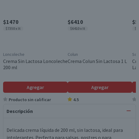
$1470
$6410
$5
$7350 x lt
$6410 x lt
$5
Loncoleche
Colun
Sop
Crema Sin Lactosa Loncoleche
Crema Colun Sin Lactosa 1 L
Cre
200 ml
Lac
Agregar
Agregar
Producto sin calificar
4.5
Descripción
Delicada crema líquida de 200 ml, sin lactosa, ideal para
intolerantes. Perfecta para salsas, postres o para