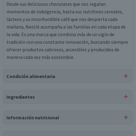
Desde sus deliciosos chocolates que nos regalan
momentos de indulgencia, hasta sus nutritivos cereales,
lácteos y su inconfundible café que nos despierta cada
mañana, Nestlé acompaña a las familias en cada etapa de
la vida. Es una marca que combina más de un siglo de
tradición con una constante innovación, buscando siempre
ofrecer productos sabrosos, accesibles y producidos de
manera cada vez más sostenible.
Condición alimentaria
Certificación
Ingredientes
Libre de
Lactosa
Ingredientes
Información nutricional
crema de leche descremada, celulosa microcristalina, goma
xantán, carboximetilcelulosa sódica, carragenina, enzima