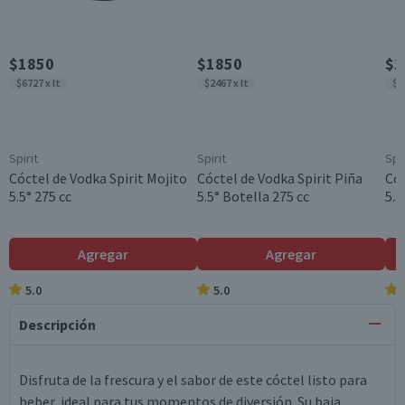
$1850
$1850
$1
$6727 x lt
$2467 x lt
$6
Spirit
Spirit
Spir
Cóctel de Vodka Spirit Mojito
Cóctel de Vodka Spirit Piña
Cóc
5.5° 275 cc
5.5° Botella 275 cc
5.5
Agregar
Agregar
5.0
5.0
Descripción
Disfruta de la frescura y el sabor de este cóctel listo para
beber, ideal para tus momentos de diversión. Su baja