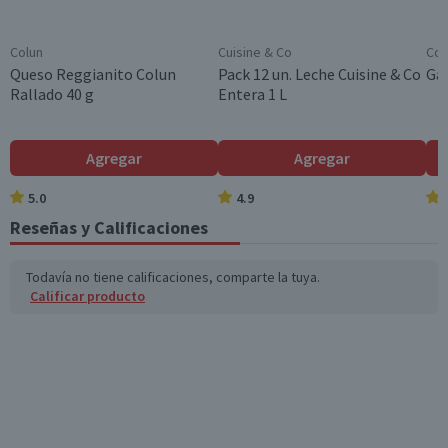
Por Ley la venta de alcohol está prohibida para menores
de 18 años.
Colun
Cuisine & Co
Cos
Garantía Mínima Legal
Queso Reggianito Colun
Pack 12 un. Leche Cuisine & Co
Gal
Válida hasta su fecha de caducidad
Rallado 40 g
Entera 1 L
Agregar
Agregar
5.0
4.9
Reseñas y Calificaciones
Todavía no tiene calificaciones, comparte la tuya.
Calificar producto