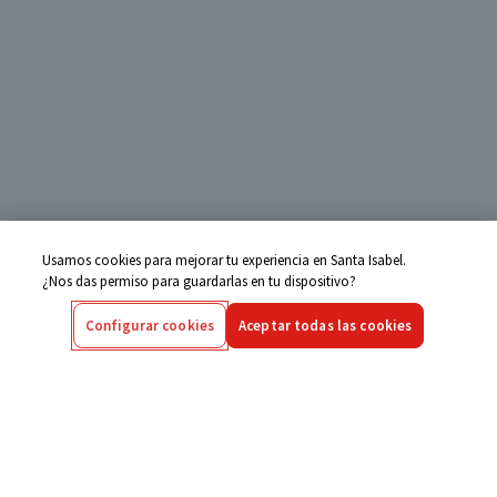
Usamos cookies para mejorar tu experiencia en Santa Isabel.
¿Nos das permiso para guardarlas en tu dispositivo?
Configurar cookies
Aceptar todas las cookies
Centro de Ayuda
Si tienes alguna duda ingresa aquí
Seguimiento de Compras