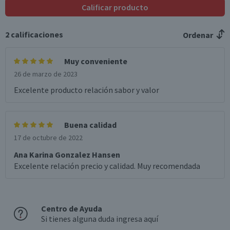
Calificar producto
Sabor
Plátano, clavo, especiado, refrescante.
2
calificaciones
Ordenar
Variedad
Trigo
Muy conveniente
Graduación Alcohólica
26 de marzo de 2023
4.9°
Excelente producto relación sabor y valor
Nota
Por Ley la venta de alcohol está prohibida para menores
de 18 años.
Buena calidad
Garantía Mínima Legal
17 de octubre de 2022
Válida hasta su fecha de caducidad
Ana Karina Gonzalez Hansen
Excelente relación precio y calidad. Muy recomendada
Centro de Ayuda
Si tienes alguna duda ingresa aquí