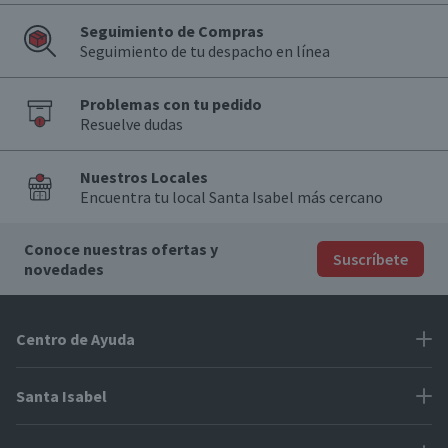
Seguimiento de Compras
Seguimiento de tu despacho en línea
Problemas con tu pedido
Resuelve dudas
Nuestros Locales
Encuentra tu local Santa Isabel más cercano
Conoce nuestras ofertas y
Suscríbete
novedades
Centro de Ayuda
Problemas con tu pedido
Santa Isabel
Información de pago