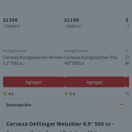
$1290
$1190
$1
$2580 x lt
$2380 x lt
$2
Konigsbacher
Konigsbacher
Oet
Cerveza Konigsbacher Weizen
Cerveza Konigsbacher Pils
Cer
5.1° 500 cc
4.6° 500 cc
Alc
Agregar
Agregar
4.0
5.0
Descripción
Cerveza Oettinger Weissbier 4.9° 500 cc -