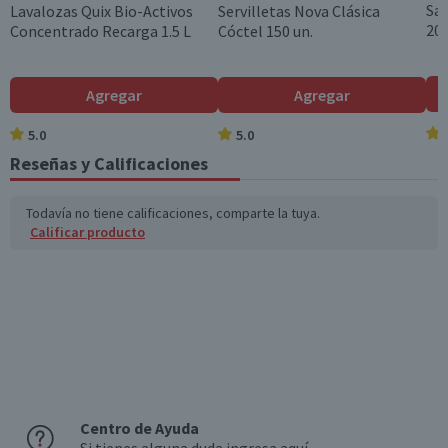
Sa
Lavalozas Quix Bio-Activos
Servilletas Nova Clásica
200
Concentrado Recarga 1.5 L
Cóctel 150 un.
Agregar
Agregar
5.0
5.0
Reseñas y Calificaciones
Todavía no tiene calificaciones, comparte la tuya.
Calificar producto
Centro de Ayuda