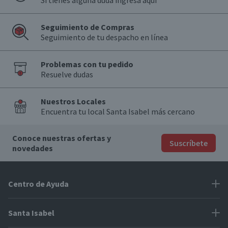
Si tienes alguna duda ingresa aquí
Seguimiento de Compras
Seguimiento de tu despacho en línea
Problemas con tu pedido
Resuelve dudas
Nuestros Locales
Encuentra tu local Santa Isabel más cercano
Conoce nuestras ofertas y
Suscríbete
novedades
Centro de Ayuda
Problemas con tu pedido
Santa Isabel