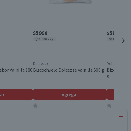
$5990
$5990
$11.980 x kg
$11.980 x kg
Dolcezze
Dolcezze
bor Vainilla 180
Bizcochuelo Dolcezze Vainilla 500 g
Bizcochuelo
g
ar
Agregar