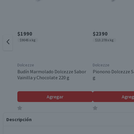
$1990
$2390
$9045 x kg
$13.278 x kg
Dolcezze
Dolcezze
Budín Marmolado Dolcezze Sabor
Pionono Dolcezze Sa
Vainilla y Chocolate 220 g
g
Agregar
Agreg
Descripción