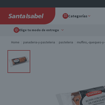
Categorías
Elige tu modo de entrega
Home
panaderia-y-pasteleria
pasteleria
muffins,-queques-y