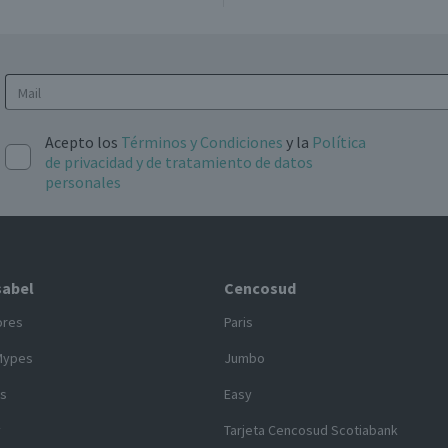
Acepto los
Términos y Condiciones
y la
Política
de privacidad y de tratamiento de datos
personales
sabel
Cencosud
ores
Paris
Mypes
Jumbo
s
Easy
y
Tarjeta Cencosud Scotiabank