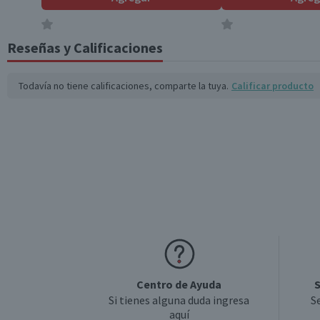
Fibra (g)
1,2
*Ingesta de referencia de un adulto promedio (8400 kj / 2000 kcal)
Reseñas y Calificaciones
Todavía no tiene calificaciones, comparte la tuya.
Calificar producto
Centro de Ayuda
S
Si tienes alguna duda ingresa
S
aquí