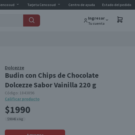
Cencosud
Tarjeta Cencosud
Centro de ayuda
Estado del pedido
Ingresar
Tu cuenta
Dolcezze
Budin con Chips de Chocolate
Dolcezze Sabor Vainilla 220 g
Código:
1843896
Calificar producto
$1990
$9045 x kg