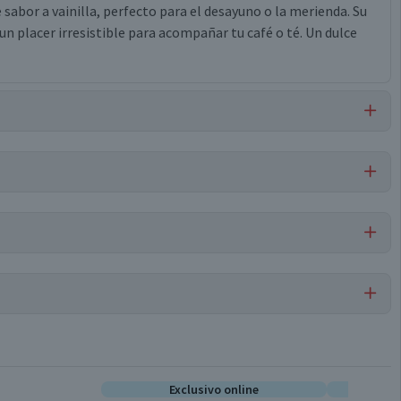
 sabor a vainilla, perfecto para el desayuno o la merienda. Su
un placer irresistible para acompañar tu café o té. Un dulce
a, azúcar, huevo pasteurizado, agua, oleomargarina bovina,
 dulce en gotas, jarabe de glucosa, aceite de girasol, sal,
nte mono y diglicéridos de ácidos grasos, aromatizante
 sodio, leudante químico fosfato monocálcico, acidulante ácido
 calcio, conservante ácido sórbico, espesante carboximetil
Budines
Por cada 1 porción
Exclusivo online
E