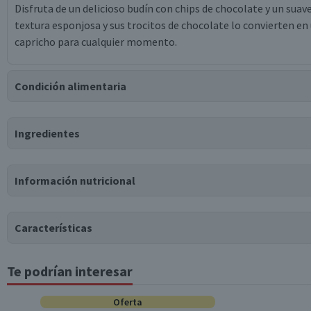
Disfruta de un delicioso budín con chips de chocolate y un suave
textura esponjosa y sus trocitos de chocolate lo convierten en 
capricho para cualquier momento.
Condición alimentaria
Certificación
Ingredientes
Libre de
Libre de
Libre de
Mariscos
Libre de
Lactosa
Peces
y Crustáceos
Nueces
Ingredientes
Información nutricional
harina, hierro, ácido fólico, tiamina b1, riboflavina b2, niacin
cobertura de chocolate semiamarga en gotas, baño de repostería
etanol, humectante sorbitol, humectante glicerina, emulsiona
Características
esencia artificial de vainilla, leudante químico bicarbonato de
cítrico, acidulante ácido tartárico, conservante propionato de
Te podrían interesar
Tabla nutricional
Tipo de Producto
celulosa sódica, espesante goma xántica, colorante annatto.
Valores medios
Por cada 100g/ml
Oferta
Puede contener