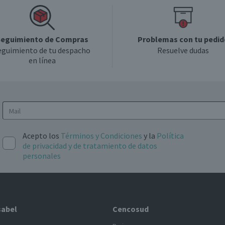
eguimiento de Compras
Problemas con tu pedid
eguimiento de tu despacho
Resuelve dudas
en línea
Acepto los
Términos y Condiciones
y la
Política
de privacidad y de tratamiento de datos
personales
sabel
Cencosud