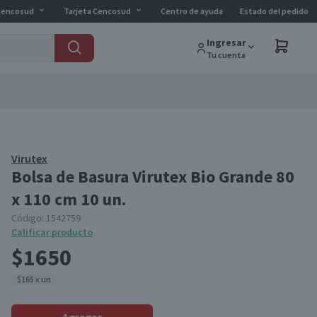
Cencosud
Tarjeta Cencosud
Centro de ayuda
Estado del pedido
Ingresar
Tu cuenta
Virutex
Bolsa de Basura Virutex Bio Grande 80
x 110 cm 10 un.
Código:
1542759
Calificar producto
$1650
$165 x un