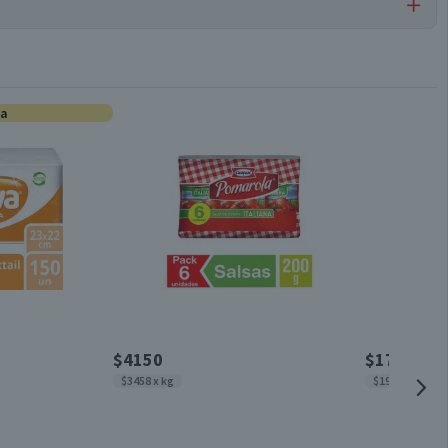
Bolsas de Basura
ta
Unitario
Conservar en un lugar fresco y seco
Plástico
10 unidades
$4150
$1790
$3458 x kg
$1989 x lt
10 un.