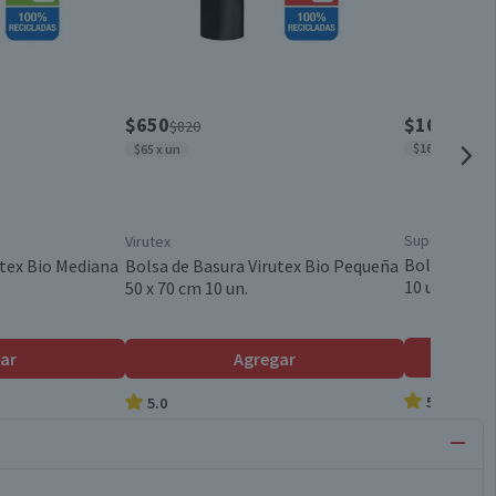
$650
$1690
$820
$169 x un
$65 x un
Superior
Virutex
Bolsa de Bas
utex Bio Mediana
Bolsa de Basura Virutex Bio Pequeña
10 un.
50 x 70 cm 10 un.
ar
Agregar
5.0
5.0