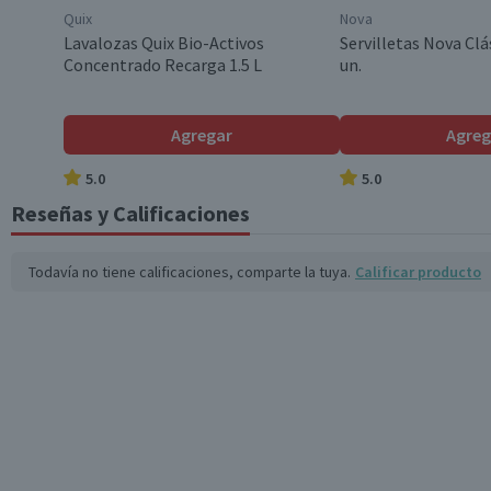
Quix
Nova
Garantía Mínima Legal
Lavalozas Quix Bio-Activos
Servilletas Nova Clá
Concentrado Recarga 1.5 L
un.
Garantía Proveedor
Agregar
Agreg
5.0
5.0
Reseñas y Calificaciones
Todavía no tiene calificaciones, comparte la tuya.
Calificar producto