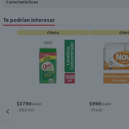
Características
Te podrían interesar
Tipo de Producto
Oferta
Ofer
Pack-Unitario
Almacenamiento
Material
Contenido
$3790
$990
$4560
$1450
$2527 x lt
$7 x un
Cantidad