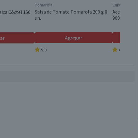
Pomarola
Cuisine & Co
Válida hasta su fecha de caducidad
Salsa de Tomate Pomarola 200 g 6
Aceite Veget
sica Cóctel 150
un.
900 ml
Válida hasta su fecha de caducidad
Agregar
ar
5.0
4.8