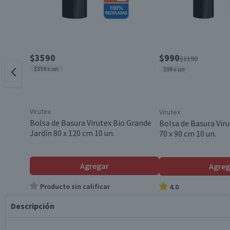
$3590
$990
$1190
$359 x un
$99 x un
Virutex
Virutex
Bolsa de Basura Virutex Bio Grande
Bolsa de Basura Vir
Jardín 80 x 120 cm 10 un.
70 x 90 cm 10 un.
Agregar
Agreg
Producto sin calificar
4.0
Descripción