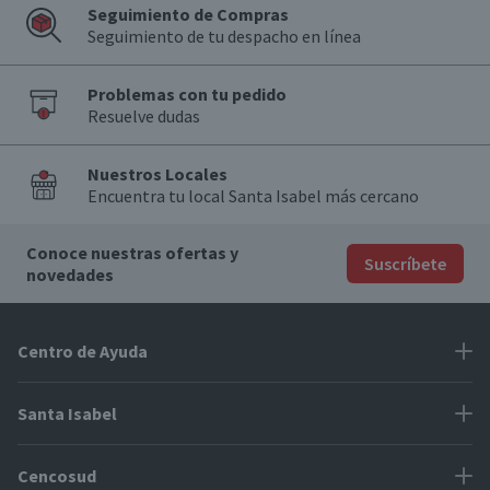
Seguimiento de Compras
Seguimiento de tu despacho en línea
Problemas con tu pedido
Resuelve dudas
Nuestros Locales
Encuentra tu local Santa Isabel más cercano
Conoce nuestras ofertas y
Suscríbete
novedades
Centro de Ayuda
Problemas con tu pedido
Santa Isabel
Información de pago
Proveedores
Cencosud
Cómo modificar mis datos