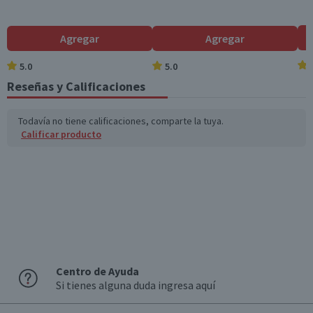
Sí
País de Origen
Agregar
Agregar
Polonia
5.0
5.0
Variedad
Reseñas y Calificaciones
Bebida
Garantía Mínima Legal
Todavía no tiene calificaciones, comparte la tuya.
Válida hasta su fecha de caducidad
Calificar producto
Centro de Ayuda
Si tienes alguna duda ingresa aquí