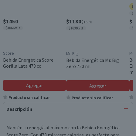
Ll
$3
$1450
$1180
$1
$1570
$3066 x lt
$3
$1639 x lt
Score
Mon
Mr. Big
Bebida Energética Score
Be
Bebida Energética Mr. Big
Gorilla Lata 473 cc
Ene
Zero 720 ml
ml
Agregar
Agregar
Producto sin calificar
Producto sin calificar
Descripción
Mantén tu energía al máximo con la Bebida Energética
Score Zero. Con 473 ml y cero calorías, es perfecta para