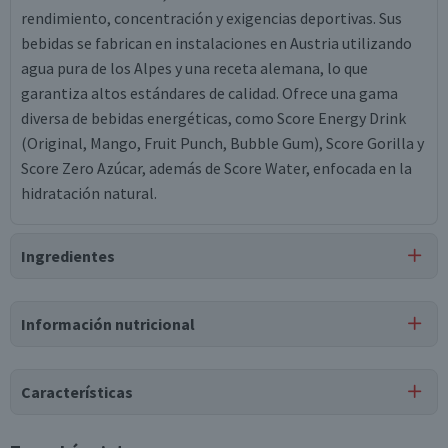
rendimiento, concentración y exigencias deportivas. Sus
bebidas se fabrican en instalaciones en Austria utilizando
agua pura de los Alpes y una receta alemana, lo que
garantiza altos estándares de calidad. Ofrece una gama
diversa de bebidas energéticas, como Score Energy Drink
(Original, Mango, Fruit Punch, Bubble Gum), Score Gorilla y
Score Zero Azúcar, además de Score Water, enfocada en la
hidratación natural.
Ingredientes
Ingredientes
Información nutricional
agua, ácido cítrico, dióxido de carbono, trisodio citrato,
saborizante artificial, taurina, cafeína, colorante caramelo
Tabla nutricional
iv proceso al sulfito amónico, sucralosa, acesulfame k,
Características
polisorbato 65, l-carnitina, niacina, ácido pantoténico,
Valores
Por cada 1
Por cada 100g/ml
cloruro de sodio, extracto de guaraná, riboflavina,
medios
porción
Tipo de Producto