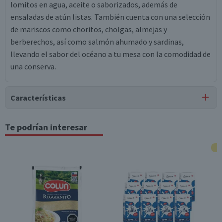
lomitos en agua, aceite o saborizados, además de
ensaladas de atún listas. También cuenta con una selección
de mariscos como choritos, cholgas, almejas y
berberechos, así como salmón ahumado y sardinas,
llevando el sabor del océano a tu mesa con la comodidad de
una conserva.
Características
Tipo de Producto
Te podrían interesar
Atún
Almacenamiento
Conservar en un lugar fresco y seco
Contenido
Drenado: 91 g | Neto: 140 g