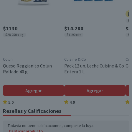
Ll
$8
$1130
$14.280
$3
$28.250 x kg
$1190 x lt
$9
Colun
Cuisine & Co
Cos
Queso Reggianito Colun
Pack 12 un. Leche Cuisine & Co
Gal
Rallado 40 g
Entera 1 L
Agregar
Agregar
5.0
4.9
Reseñas y Calificaciones
Todavía no tiene calificaciones, comparte la tuya.
Calificar producto