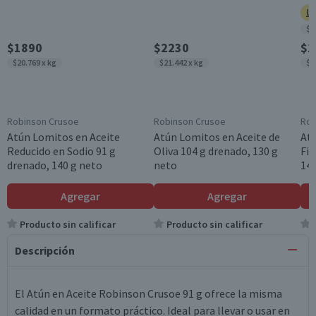
Ll
$1
$1890
$2230
$2
$20.769 x kg
$21.442 x kg
$2
Robinson Crusoe
Robinson Crusoe
Rob
Atún Lomitos en Aceite
Atún Lomitos en Aceite de
At
Reducido en Sodio 91 g
Oliva 104 g drenado, 130 g
Fin
drenado, 140 g neto
neto
140
Agregar
Agregar
Producto sin calificar
Producto sin calificar
Descripción
El Atún en Aceite Robinson Crusoe 91 g ofrece la misma
calidad en un formato práctico. Ideal para llevar o usar en