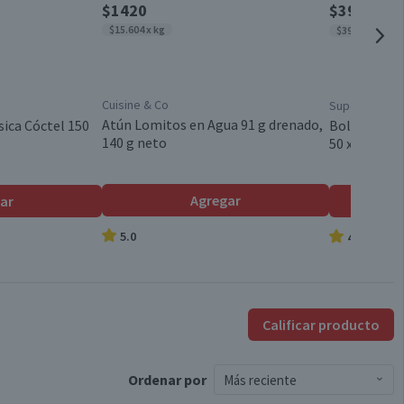
$1420
$390
$550
$15.604 x kg
$39 x un
3 kg
Cuisine & Co
Superior
Refuerza la protección del tracto urinario - Ayuda a reducir
Atún Lomitos en Agua 91 g drenado,
sica Cóctel 150
Bolsa de Ba
el cúmulo de sarro - Piel y pelo saludables
140 g neto
50 x 65 cm 1
Bolsa
Agregar
ar
5.0
4.9
Pescado
Adulto Pescado
Calificar producto
Ordenar
por
Más reciente
Válida hasta su fecha de caducidad