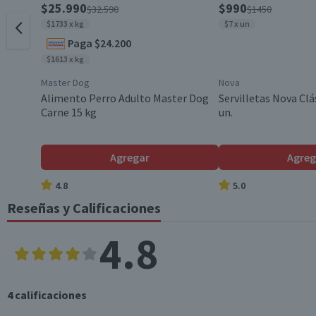
$25.990
$990
$32.590
$1450
$1733 x kg
$7 x un
Paga $24.200
Contenido
$1613 x kg
Master Dog
Nova
Beneficios
Alimento Perro Adulto Master Dog
Servilletas Nova Clá
Carne 15 kg
un.
Envase
Agregar
Agreg
4.8
5.0
Sabor
Reseñas y Calificaciones
4.8
Variedad
4
calificaciones
Garantía Mínima Legal