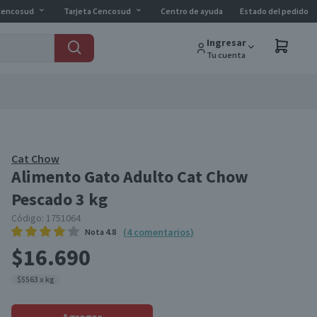
Cencosud
Tarjeta Cencosud
Centro de ayuda
Estado del pedido
Ingresar
Tu cuenta
Cat Chow
Alimento Gato Adulto Cat Chow
Pescado 3 kg
Código:
1751064
(
4
comentarios
)
Nota
4.8
$16.690
$5563 x kg