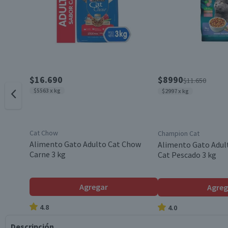
$16.690
$8990
$11.650
$5563 x kg
$2997 x kg
Cat Chow
Champion Cat
Alimento Gato Adulto Cat Chow
Alimento Gato Adu
Carne 3 kg
Cat Pescado 3 kg
Agregar
Agreg
4.8
4.0
Descripción