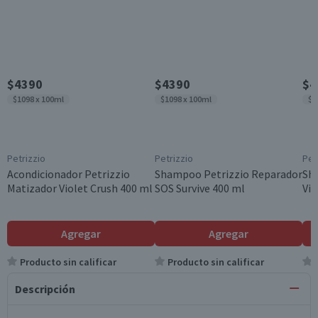
$4390
$4390
$4
$1098 x 100ml
$1098 x 100ml
$1
Petrizzio
Petrizzio
Pet
Acondicionador Petrizzio
Shampoo Petrizzio Reparador
Sh
Matizador Violet Crush 400 ml
SOS Survive 400 ml
Vio
Agregar
Agregar
Producto sin calificar
Producto sin calificar
Descripción