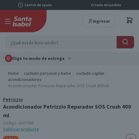
Centro de ayuda
Estado del pedido
Ingresar
Elige tu modo de entrega
Home
cuidado-personal-y-bebe
cuidado-capilar
acondicionadores
Acondicionador Petrizzio Reparador SOS Crush 400 ml
Petrizzio
Acondicionador Petrizzio Reparador SOS Crush 400
ml
Código:
2047586
Calificar producto
1 de 2