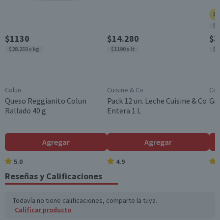
Ll
$8
$1130
$14.280
$3
$28.250 x kg
$1190 x lt
$9
Colun
Cuisine & Co
Cos
Queso Reggianito Colun
Pack 12 un. Leche Cuisine & Co
Gal
Rallado 40 g
Entera 1 L
Agregar
Agregar
5.0
4.9
Reseñas y Calificaciones
Todavía no tiene calificaciones, comparte la tuya.
Calificar producto