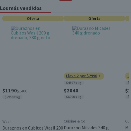
Los más vendidos
Oferta
Oferta
Lleva 2 por $2990
L
$4397 x kg
$6
$1190
$2040
$2
$1400
$6000 x kg
$1
$5950 x kg
Cuisine & Co
Cui
Wasil
Durazno Mitades 340 g
Mi
Duraznos en Cubitos Wasil 200