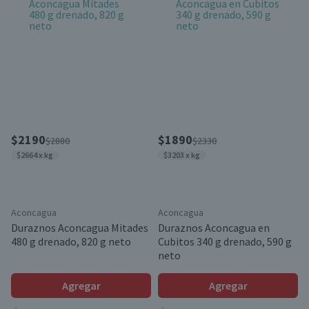
$2190
$1890
$2880
$2330
$2664 x kg
$3203 x kg
Aconcagua
Aconcagua
Duraznos Aconcagua Mitades
Duraznos Aconcagua en
480 g drenado, 820 g neto
Cubitos 340 g drenado, 590 g
neto
Agregar
Agregar