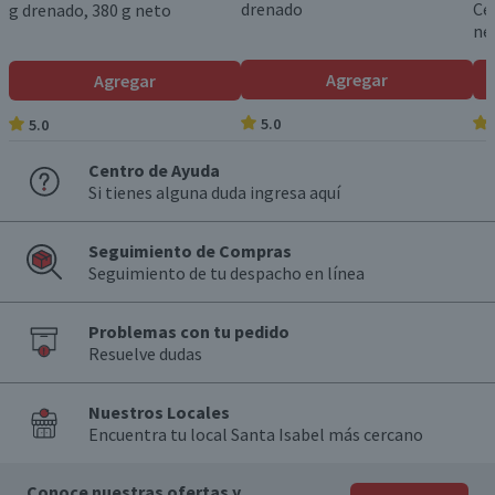
drenado
Ce
g drenado, 380 g neto
ne
Agregar
Agregar
5.0
5.0
Centro de Ayuda
Si tienes alguna duda ingresa aquí
Seguimiento de Compras
Seguimiento de tu despacho en línea
Problemas con tu pedido
Resuelve dudas
Nuestros Locales
Encuentra tu local Santa Isabel más cercano
Conoce nuestras ofertas y