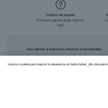
Centro de Ayuda
S
Si tienes alguna duda ingresa
S
aquí
Suscríbete a nuestras ofertas y novedades
Usamos cookies para mejorar tu experiencia en Santa Isabel. ¿Nos das permis
Centro de Ayuda
Santa I
Problemas con tu pedido
Proveed