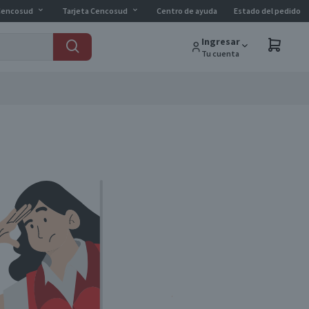
Cencosud
Tarjeta Cencosud
Centro de ayuda
Estado del pedido
Ingresar
Tu cuenta