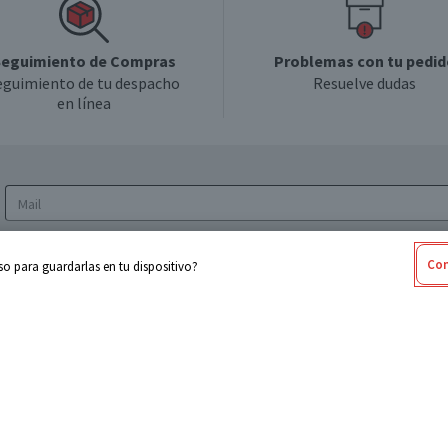
eguimiento de Compras
Problemas con tu pedid
eguimiento de tu despacho
Resuelve dudas
en línea
Acepto los
Términos y Condiciones
y la
Política
Con
o para guardarlas en tu dispositivo?
de privacidad y de tratamiento de datos
personales
sabel
Cencosud
ores
Paris