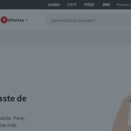
Puntos 
Ofertas
aste de
xiste. Pero,
rtas más