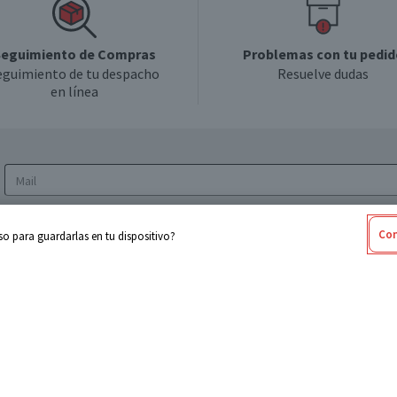
eguimiento de Compras
Problemas con tu pedid
eguimiento de tu despacho
Resuelve dudas
en línea
Acepto los
Términos y Condiciones
y la
Política
Con
o para guardarlas en tu dispositivo?
de privacidad y de tratamiento de datos
personales
sabel
Cencosud
ores
Paris