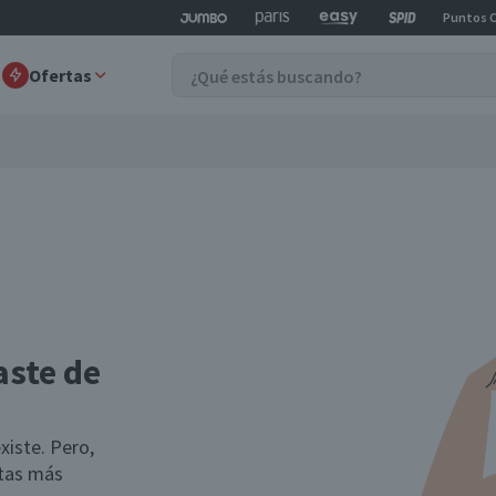
Puntos 
Ofertas
aste de
xiste. Pero,
rtas más