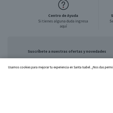
Centro de Ayuda
S
Si tienes alguna duda ingresa
S
aquí
Suscríbete a nuestras ofertas y novedades
Usamos cookies para mejorar tu experiencia en Santa Isabel. ¿Nos das permis
Centro de Ayuda
Santa I
Problemas con tu pedido
Proveed