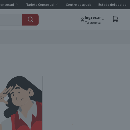
Cencosud
Tarjeta Cencosud
Centro de ayuda
Estado del pedido
Ingresar
Tu cuenta