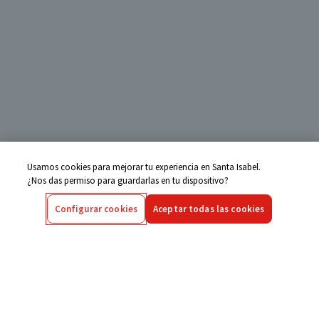
Usamos cookies para mejorar tu experiencia en Santa Isabel.
¿Nos das permiso para guardarlas en tu dispositivo?
Configurar cookies
Aceptar todas las cookies
Centro de Ayuda
Si tienes alguna duda ingresa aquí
Seguimiento de Compras