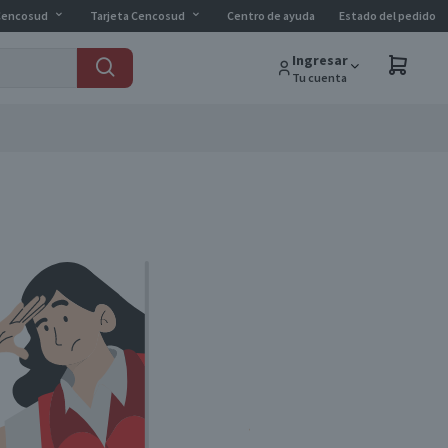
Cencosud
Tarjeta Cencosud
Centro de ayuda
Estado del pedido
Ingresar
Tu cuenta