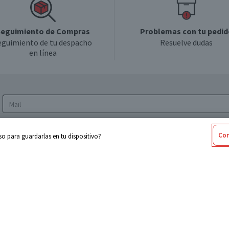
eguimiento de Compras
Problemas con tu pedid
eguimiento de tu despacho
Resuelve dudas
en línea
Acepto los
Términos y Condiciones
y la
Política
Con
o para guardarlas en tu dispositivo?
de privacidad y de tratamiento de datos
personales
sabel
Cencosud
ores
Paris