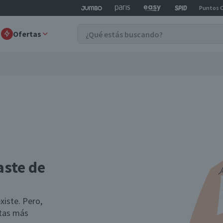
Puntos 
Ofertas
aste de
xiste. Pero,
rtas más