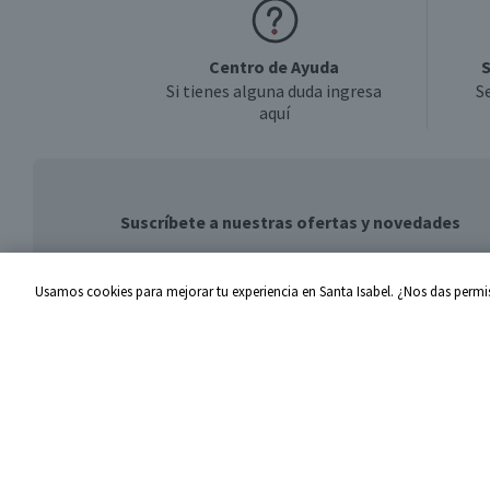
Centro de Ayuda
S
Si tienes alguna duda ingresa
S
aquí
Suscríbete a nuestras ofertas y novedades
Usamos cookies para mejorar tu experiencia en Santa Isabel. ¿Nos das permis
Centro de Ayuda
Santa I
Problemas con tu pedido
Proveed