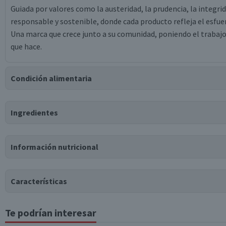
Guiada por valores como la austeridad, la prudencia, la integr
responsable y sostenible, donde cada producto refleja el esfu
Una marca que crece junto a su comunidad, poniendo el trabajo 
que hace.
Condición alimentaria
Certificación
Ingredientes
Libre de
Gluten
Ingredientes
Información nutricional
leche fluida natural descremada, fructosa, sólidos lácteos, es
idéntico a natural, colorante natural carmín de cochinilla, cep
Tabla nutricional
(estevia), vitamina d3.
Características
Valores medios
Por cada 100g/ml
Te podrían interesar
Tipo de Producto
Energía (kCal)
55