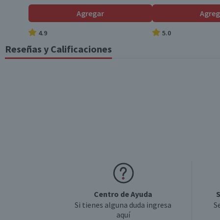
Agregar
Agreg
4.9
5.0
Reseñas y Calificaciones
Todavía no tiene calificaciones, comparte la tuya.
Calificar producto
Centro de Ayuda
S