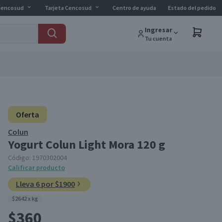
Cencosud
Tarjeta Cencosud
Centro de ayuda
Estado del pedido
Ingresar
Tu cuenta
Oferta
Colun
Yogurt Colun Light Mora 120 g
Código:
1970302004
Calificar producto
Lleva 6 por $1900
$2642 x kg
$360