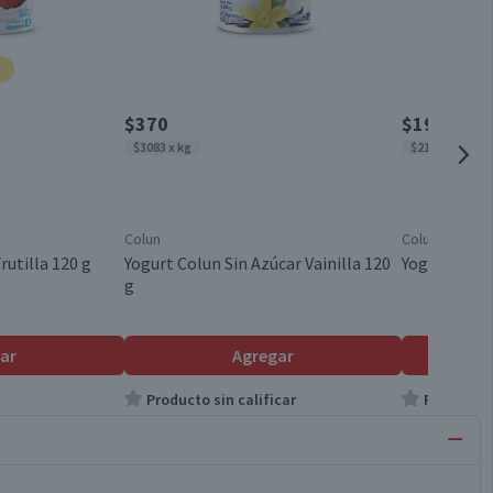
$370
$1950
$3083 x kg
$2167 x kg
Colun
Colun
rutilla 120 g
Yogurt Colun Sin Azúcar Vainilla 120
Yogurt Colun
g
ar
Agregar
Producto sin calificar
Producto s