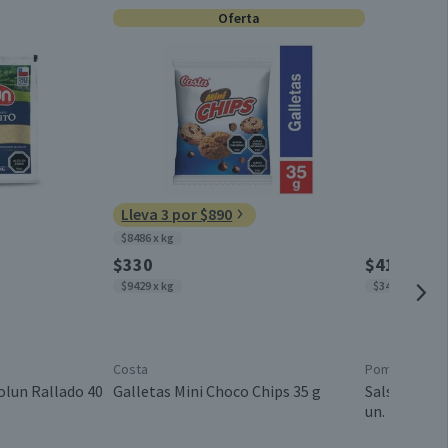
5,4
Oferta
Conservar refrigerado
0,4
0,2
Pote
0,1
0
Chile
Lleva 3 por $890
0
$8486 x kg
Yoghurt Light Mora
2,4
$330
$4150
$9429 x kg
$3458 x kg
10,2
Light
8,5
Costa
Pomarola
54
Individual
olun Rallado 40
Galletas Mini Choco Chips 35 g
Salsa de To
un.