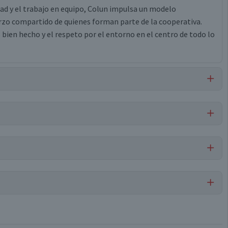
idad y el trabajo en equipo, Colun impulsa un modelo
erzo compartido de quienes forman parte de la cooperativa.
bien hecho y el respeto por el entorno en el centro de todo lo
pesante (almidón modificado), espesante (gelatina), sabor
as de yoghurt, sorbato de potasio, edulcorante natural
Por cada 1 porción
Yoghurt sin Azúcar
66