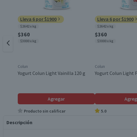
Lleva 6 por $1900
Lleva 6 por $1900
$2642 x kg
$2642 x kg
$360
$360
$3000 x kg
$3000 x kg
Colun
Colun
Yogurt Colun Light Vainilla 120 g
Yogurt Colun Light F
Agregar
Agreg
Producto sin calificar
5.0
Descripción