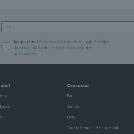
eguimiento de tu despacho
Resuelve dudas
en línea
Acepto los
Términos y Condiciones
y la
Política
de privacidad y de tratamiento de datos
personales
sabel
Cencosud
ores
Paris
Mypes
Jumbo
s
Easy