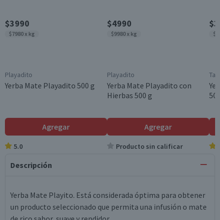
$3990
$4990
$3
$7980 x kg
$9980 x kg
$7
Playadito
Playadito
Tar
Yerba Mate Playadito 500 g
Yerba Mate Playadito con
Yer
Hierbas 500 g
500
Agregar
Agregar
5.0
Producto sin calificar
Descripción
Yerba Mate Playito. Está considerada óptima para obtener
un producto seleccionado que permita una infusión o mate
de rico sabor, suave y rendidor.