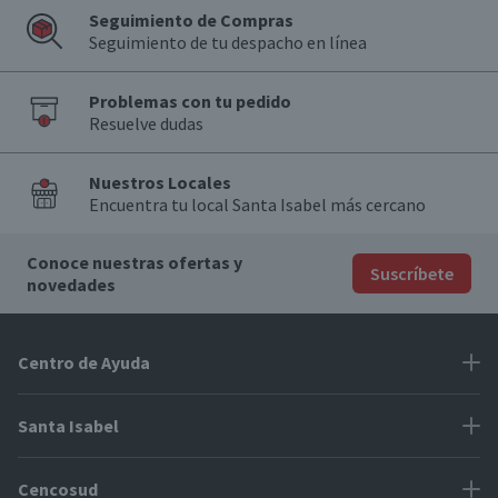
Seguimiento de Compras
Seguimiento de tu despacho en línea
Problemas con tu pedido
Resuelve dudas
Nuestros Locales
Encuentra tu local Santa Isabel más cercano
Conoce nuestras ofertas y
Suscríbete
novedades
Centro de Ayuda
Problemas con tu pedido
Santa Isabel
Información de pago
Proveedores
Cencosud