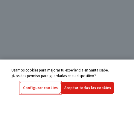
Usamos cookies para mejorar tu experiencia en Santa Isabel.
¿Nos das permiso para guardarlas en tu dispositivo?
Configurar cookies
Aceptar todas las cookies
Centro de Ayuda
Si tienes alguna duda ingresa aquí
Seguimiento de Compras