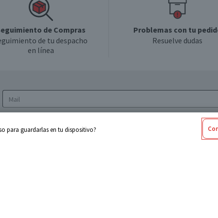
eguimiento de Compras
Problemas con tu pedid
eguimiento de tu despacho
Resuelve dudas
en línea
Acepto los
Términos y Condiciones
y la
Política
Con
o para guardarlas en tu dispositivo?
de privacidad y de tratamiento de datos
personales
sabel
Cencosud
ores
Paris