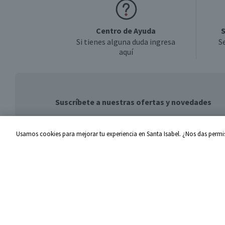
Centro de Ayuda
S
Si tienes alguna duda ingresa
S
aquí
Suscríbete a nuestras ofertas y novedades
Usamos cookies para mejorar tu experiencia en Santa Isabel. ¿Nos das permis
Centro de Ayuda
Santa I
Problemas con tu pedido
Proveed