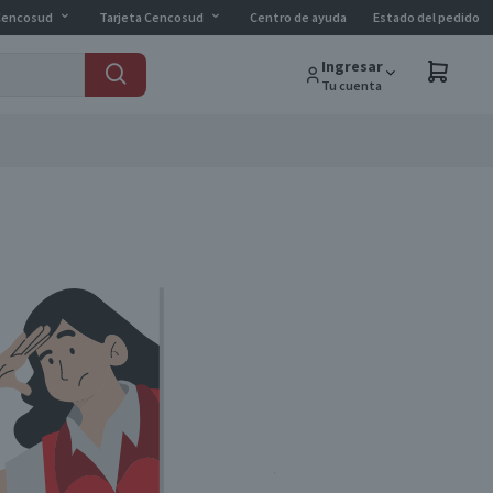
Cencosud
Tarjeta Cencosud
Centro de ayuda
Estado del pedido
Ingresar
Tu cuenta