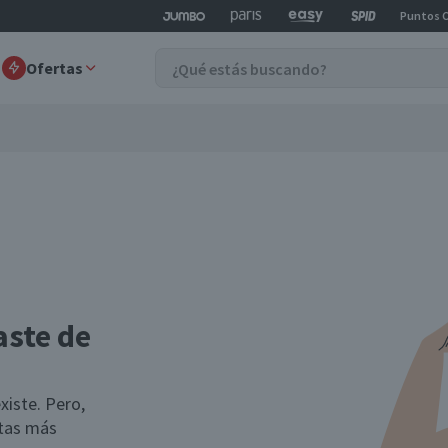
Puntos 
Ofertas
aste de
xiste. Pero,
rtas más