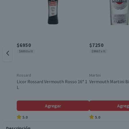
$6950
$7250
$6950 x lt
$9667 x lt
Rossard
Martini
Licor Rossard Vermouth Rosso 16° 1
Vermouth Martini Bi
L
Agregar
Agreg
5.0
5.0
Descripción