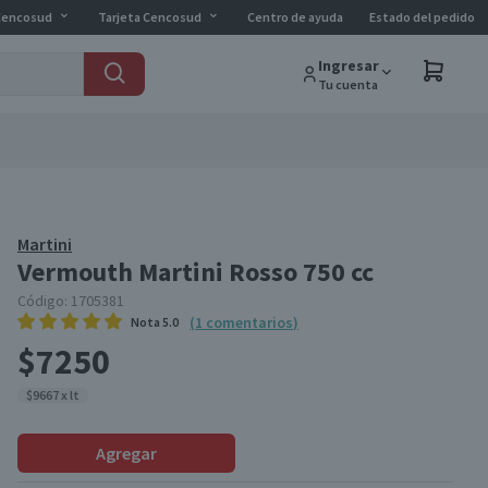
Cencosud
Tarjeta Cencosud
Centro de ayuda
Estado del pedido
Ingresar
Tu cuenta
Martini
Vermouth Martini Rosso 750 cc
Código:
1705381
(
1
comentarios
)
Nota
5.0
$7250
$9667 x lt
Agregar