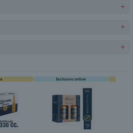
 e150b.
Por cada 1 porción
Vermouth
--
ta
0
Exclusivo online
Conservar en un lugar fresco y seco
750 cc
1 un.