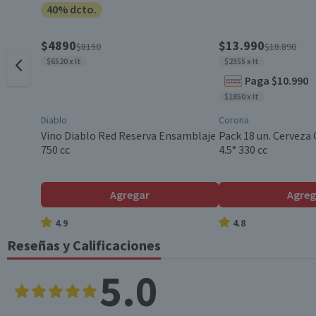
40% dcto.
Envase
$4890
$13.990
$8150
$18.890
$6520 x lt
$2355 x lt
Paga $10.990
País de Origen
$1850 x lt
Diablo
Corona
Aroma
Vino Diablo Red Reserva Ensamblaje
Pack 18 un. Cerveza
750 cc
4.5° 330 cc
Graduación Alcohólica
Agregar
Agreg
4.9
4.8
Nota
Reseñas y Calificaciones
5.0