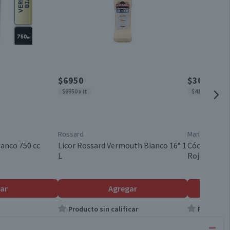
$6950
$3090
$6950 x lt
$4120 x lt
Rossard
Manquehuito
anco 750 cc
Licor Rossard Vermouth Bianco 16° 1
Cóctel de V
L
Rojos 750 cc
ar
Agregar
Producto sin calificar
Producto s