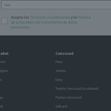
Acepto los
Términos y Condiciones
y la
Política
de privacidad y de tratamiento de datos
personales
sabel
Cencosud
ores
Paris
Mypes
Jumbo
s
Easy
y
Tarjeta Cencosud Scotiabank
ay
Puntos Cencosud
ck
Giftcard