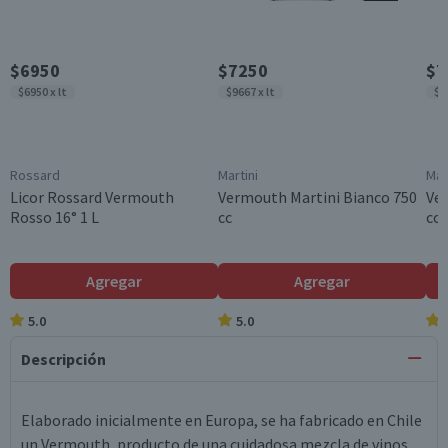
$6950
$7250
$7
$6950 x lt
$9667 x lt
$9
Rossard
Martini
Mar
Licor Rossard Vermouth
Vermouth Martini Bianco 750
Ve
Rosso 16° 1 L
cc
cc
Agregar
Agregar
5.0
5.0
Descripción
Elaborado inicialmente en Europa, se ha fabricado en Chile
un Vermouth, producto de una cuidadosa mezcla de vinos