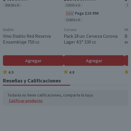
$6520 x lt
$2355 x lt
$7
Graduación Alcohólica
Paga $10.990
16.0°
$1850 x lt
Nota
Diablo
Corona
Mis
Por Ley la venta de alcohol está prohibida para menores
Vino Diablo Red Reserva
Pack 18 un. Cerveza Corona
Bip
de 18 años.
Ensamblaje 750 cc
Lager 4.5° 330 cc
en 
Agregar
Agregar
4.9
4.8
Reseñas y Calificaciones
Todavía no tiene calificaciones, comparte la tuya.
Calificar producto