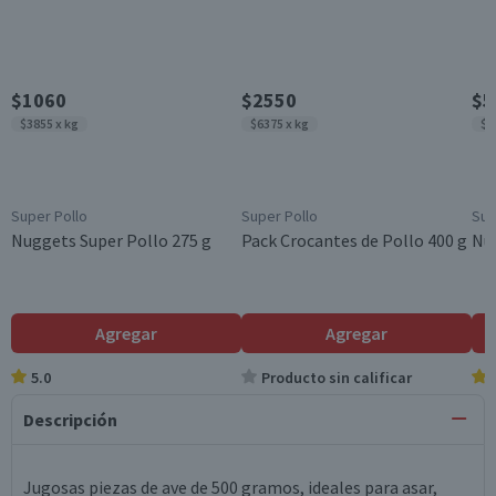
$1060
$2550
$5
$3855 x kg
$6375 x kg
$5
Super Pollo
Super Pollo
Sup
Nuggets Super Pollo 275 g
Pack Crocantes de Pollo 400 g
Nug
Agregar
Agregar
5.0
Producto sin calificar
Descripción
Jugosas piezas de ave de 500 gramos, ideales para asar,