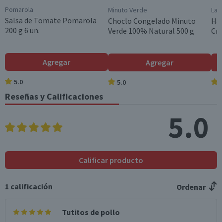
Pomarola
Minuto Verde
La 
Hidratos de Carbon
15,4
13,9
Salsa de Tomate Pomarola
Choclo Congelado Minuto
Ha
o disponibles (g)
200 g 6 un.
Verde 100% Natural 500 g
Cri
Azúcares totales
0,6
0,5
(g)
Agregar
Agregar
Sodio (mg)
340
306
5.0
5.0
Reseñas y Calificaciones
*Ingesta de referencia de un adulto promedio (8400 kj / 2000 kcal)
5.0
Calificar producto
1
calificación
Ordenar
Tutitos de pollo