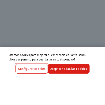
Usamos cookies para mejorar tu experiencia en Santa Isabel.
¿Nos das permiso para guardarlas en tu dispositivo?
Configurar cookies
Aceptar todas las cookies
Centro de Ayuda
Si tienes alguna duda ingresa aquí
Seguimiento de Compras