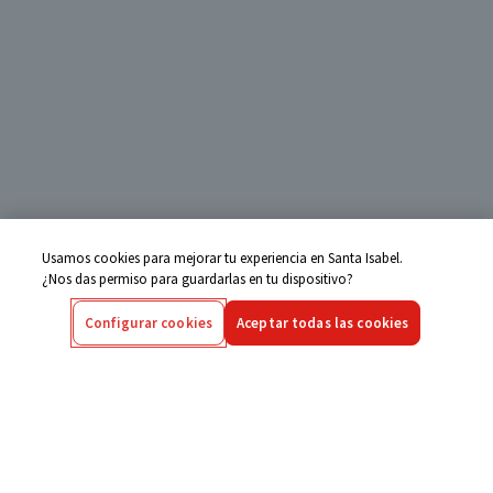
Usamos cookies para mejorar tu experiencia en Santa Isabel.
¿Nos das permiso para guardarlas en tu dispositivo?
Configurar cookies
Aceptar todas las cookies
Centro de Ayuda
Si tienes alguna duda ingresa aquí
Seguimiento de Compras