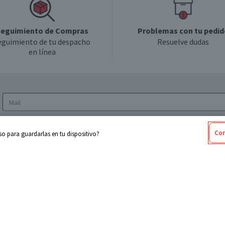
eguimiento de Compras
Problemas con tu pedid
eguimiento de tu despacho
Resuelve dudas
en línea
Acepto los
Términos y Condiciones
y la
Política
Con
o para guardarlas en tu dispositivo?
de privacidad y de tratamiento de datos
personales
sabel
Cencosud
ores
Paris