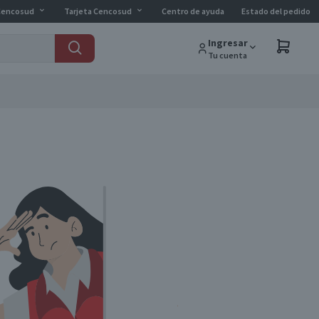
Cencosud
Tarjeta Cencosud
Centro de ayuda
Estado del pedido
Ingresar
Tu cuenta