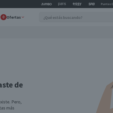
Puntos 
Ofertas
aste de
xiste. Pero,
rtas más