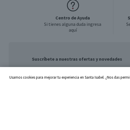
Centro de Ayuda
S
Si tienes alguna duda ingresa
S
aquí
Suscríbete a nuestras ofertas y novedades
Usamos cookies para mejorar tu experiencia en Santa Isabel. ¿Nos das permis
Centro de Ayuda
Santa I
Problemas con tu pedido
Proveed