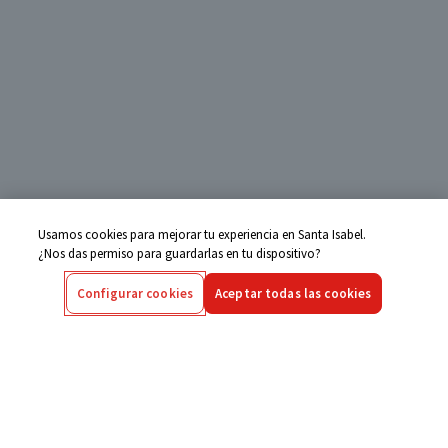
Usamos cookies para mejorar tu experiencia en Santa Isabel.
¿Nos das permiso para guardarlas en tu dispositivo?
Configurar cookies
Aceptar todas las cookies
Centro de Ayuda
Si tienes alguna duda ingresa aquí
Seguimiento de Compras