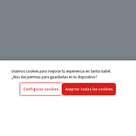
Usamos cookies para mejorar tu experiencia en Santa Isabel.
¿Nos das permiso para guardarlas en tu dispositivo?
Configurar cookies
Aceptar todas las cookies
Centro de Ayuda
Si tienes alguna duda ingresa aquí
Seguimiento de Compras