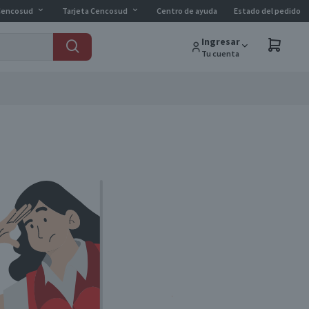
Cencosud
Tarjeta Cencosud
Centro de ayuda
Estado del pedido
Ingresar
Tu cuenta