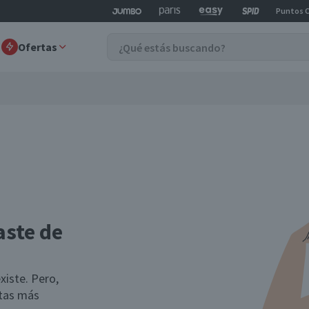
Puntos 
Ofertas
aste de
xiste. Pero,
rtas más