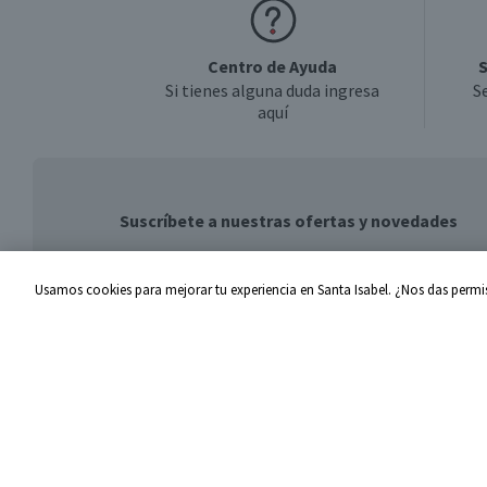
Centro de Ayuda
S
Si tienes alguna duda ingresa
S
aquí
Suscríbete a nuestras ofertas y novedades
Usamos cookies para mejorar tu experiencia en Santa Isabel. ¿Nos das permis
Centro de Ayuda
Santa I
Problemas con tu pedido
Proveed