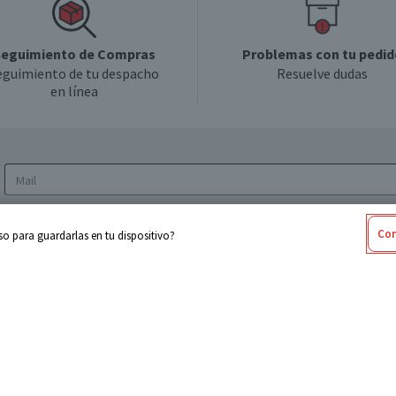
eguimiento de Compras
Problemas con tu pedid
eguimiento de tu despacho
Resuelve dudas
en línea
Acepto los
Términos y Condiciones
y la
Política
Con
o para guardarlas en tu dispositivo?
de privacidad y de tratamiento de datos
personales
sabel
Cencosud
ores
Paris