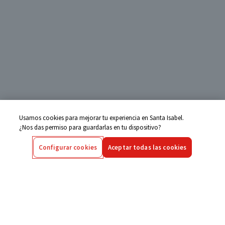
Usamos cookies para mejorar tu experiencia en Santa Isabel.
¿Nos das permiso para guardarlas en tu dispositivo?
Configurar cookies
Aceptar todas las cookies
Centro de Ayuda
Si tienes alguna duda ingresa aquí
Seguimiento de Compras