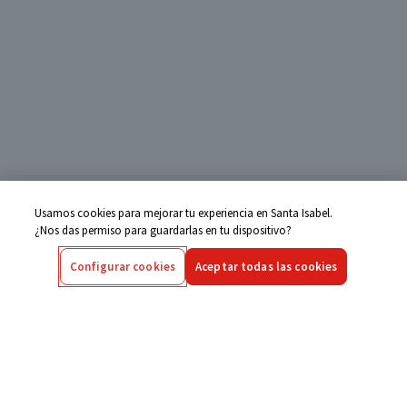
Usamos cookies para mejorar tu experiencia en Santa Isabel.
¿Nos das permiso para guardarlas en tu dispositivo?
Configurar cookies
Aceptar todas las cookies
Centro de Ayuda
Si tienes alguna duda ingresa aquí
Seguimiento de Compras