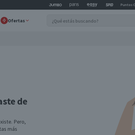
Puntos 
Ofertas
aste de
xiste. Pero,
rtas más