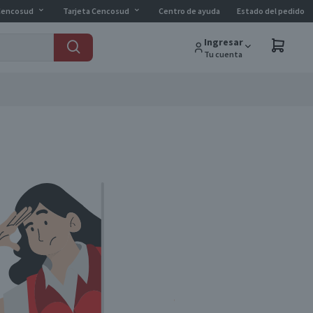
Cencosud
Tarjeta Cencosud
Centro de ayuda
Estado del pedido
Ingresar
Tu cuenta