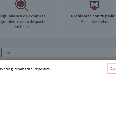
eguimiento de Compras
Problemas con tu pedid
eguimiento de tu despacho
Resuelve dudas
en línea
Acepto los
Términos y Condiciones
y la
Política
Con
o para guardarlas en tu dispositivo?
de privacidad y de tratamiento de datos
personales
sabel
Cencosud
ores
Paris