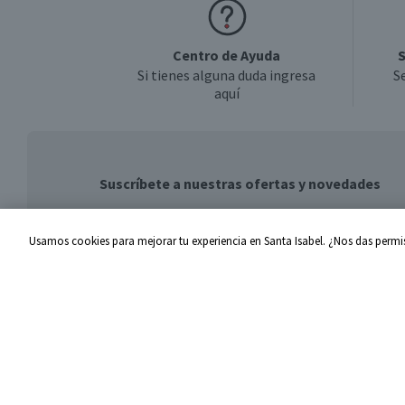
Centro de Ayuda
S
Si tienes alguna duda ingresa
S
aquí
Suscríbete a nuestras ofertas y novedades
Usamos cookies para mejorar tu experiencia en Santa Isabel. ¿Nos das permis
Centro de Ayuda
Santa I
Problemas con tu pedido
Proveed