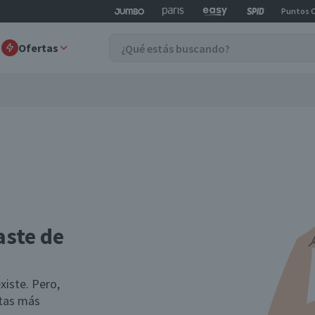
Puntos 
Ofertas
aste de
xiste. Pero,
rtas más