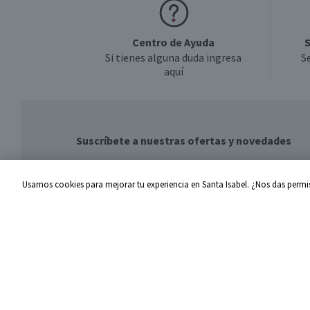
Centro de Ayuda
S
Si tienes alguna duda ingresa
S
aquí
Suscríbete a nuestras ofertas y novedades
Usamos cookies para mejorar tu experiencia en Santa Isabel. ¿Nos das permis
Centro de Ayuda
Santa I
Problemas con tu pedido
Proveed