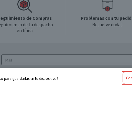
eguimiento de Compras
Problemas con tu pedid
eguimiento de tu despacho
Resuelve dudas
en línea
Acepto los
Términos y Condiciones
y la
Política
Con
o para guardarlas en tu dispositivo?
de privacidad y de tratamiento de datos
personales
sabel
Cencosud
ores
Paris