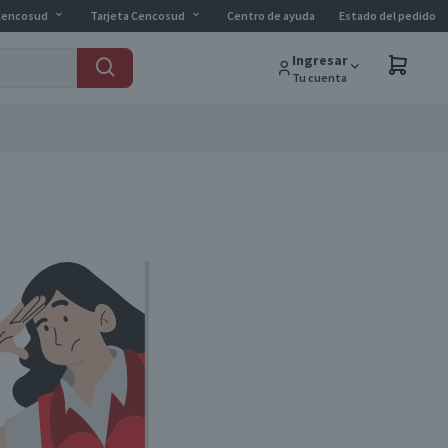
Cencosud
Tarjeta Cencosud
Centro de ayuda
Estado del pedido
Ingresar
Tu cuenta