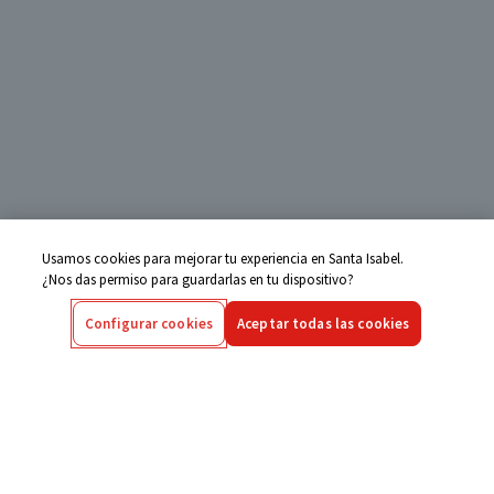
Usamos cookies para mejorar tu experiencia en Santa Isabel.
¿Nos das permiso para guardarlas en tu dispositivo?
Configurar cookies
Aceptar todas las cookies
Centro de Ayuda
Si tienes alguna duda ingresa aquí
Seguimiento de Compras