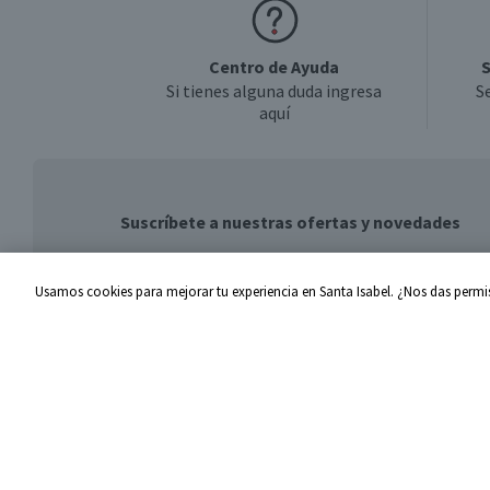
Centro de Ayuda
S
Si tienes alguna duda ingresa
S
aquí
Suscríbete a nuestras ofertas y novedades
Usamos cookies para mejorar tu experiencia en Santa Isabel. ¿Nos das permis
Centro de Ayuda
Santa I
Problemas con tu pedido
Proveed