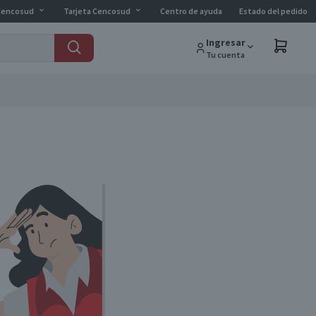
Cencosud
Tarjeta Cencosud
Centro de ayuda
Estado del pedido
Ingresar
Tu cuenta