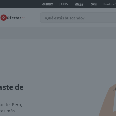
Puntos 
Ofertas
aste de
xiste. Pero,
rtas más