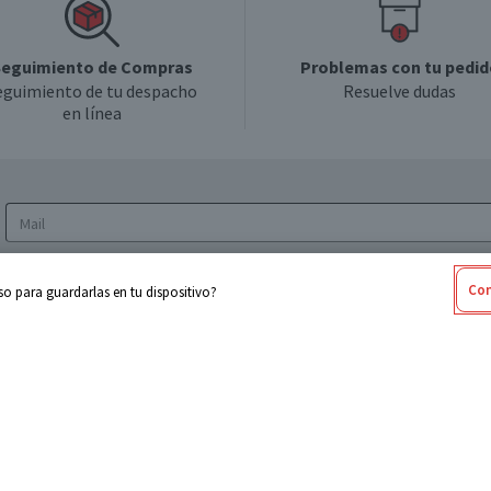
eguimiento de Compras
Problemas con tu pedid
eguimiento de tu despacho
Resuelve dudas
en línea
Acepto los
Términos y Condiciones
y la
Política
Con
o para guardarlas en tu dispositivo?
de privacidad y de tratamiento de datos
personales
sabel
Cencosud
ores
Paris